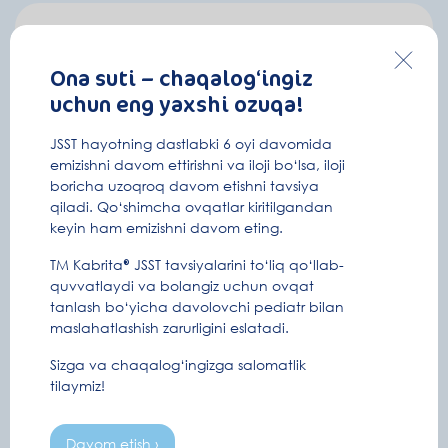
Mamatov Diyor
23.06.2026
+998 (***) *** 1909
Ona suti – chaqalog‘ingiz
Подарочный сет Windi®
uchun eng yaxshi ozuqa!
Mirpayozova Ruxsora
23.06.2026
JSST hayotning dastlabki 6 oyi davomida
+998 (***) *** 7767
emizishni davom ettirishni va iloji bo‘lsa, iloji
Подарочный сет Windi®
Qurbonova Xursanoy
boricha uzoqroq davom etishni tavsiya
23.06.2026
qiladi. Qo‘shimcha ovqatlar kiritilgandan
+998 (***) *** 2206
keyin ham emizishni davom eting.
Подарочный сет Windi®
Уринова Ирода
TM Kabrita® JSST tavsiyalarini to‘liq qo‘llab-
23.06.2026
quvvatlaydi va bolangiz uchun ovqat
+998 (***) *** 7755
tanlash bo‘yicha davolovchi pediatr bilan
Подарочный сет Windi®
maslahatlashish zarurligini eslatadi.
Muhiddinova Sarvinoz
23.06.2026
Sizga va chaqalog‘ingizga salomatlik
+998 (***) *** 1011
tilaymiz!
Подарочный сет Windi®
Исакжонова Ситора
23.06.2026
Davom etish ›