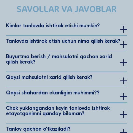
23.06.2026
SAVOLLAR VA JAVOBLAR
+998 (***) *** 1174
Подарочный набор Lactoflorene®
Гайбназарова Парвина
23.06.2026
Kimlar tanlovda ishtirok etishi mumkin?
+998 (***) *** 5556
Подарочный набор Lactoflorene®
Tanlovda ishtirok etish uchun nima qilish kerak?
Saidova Mohinur
23.06.2026
+998 (***) *** 0003
Buyurtma berish / mahsulotni qachon xarid
Подарочный набор Lactoflorene®
qilish kerak?
Mamatov Islom
23.06.2026
+998 (***) *** 4040
Qaysi mahsulotni xarid qilish kerak?
Подгузники Offspring®
Парманова Мехрибон
23.06.2026
Qaysi shahardan ekanligim muhimmi??
+998 (***) *** 7737
Подгузники Offspring®
Chek yuklangandan keyin tanlovda ishtirok
Shukurov Shaxrom
etayotganimni qanday bilaman?
23.06.2026
+998 (***) *** 4902
Подгузники Offspring®
Tanlov qachon o‘tkaziladi?
Nasriddinova Gulyora