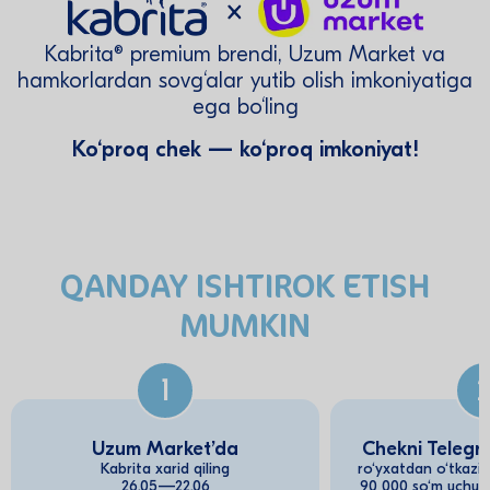
Kabrita® premium brendi, Uzum Market va
hamkorlardan sovg‘alar yutib olish imkoniyatiga
ega bo‘ling
Ko‘proq chek — ko‘proq imkoniyat!
QANDAY ISHTIROK ETISH
MUMKIN
1
Uzum Market’da
Chekni Telegr
Kabrita xarid qiling
ro‘yxatdan o‘tkazi
26.05—22.06
90 000 so‘m uchun