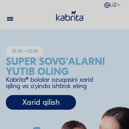
UZ
26.05—22.06
SUPER SOVG‘ALARNI
YUTIB OLING
Kabrita® bolalar ozuqasini xarid
qiling va o‘yinda ishtirok eting
Xarid qilish