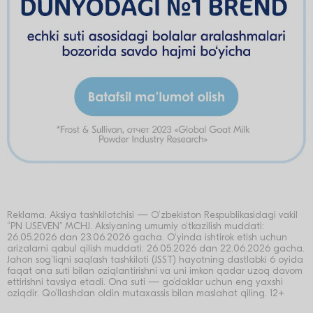
1 000 000 бонусов на Uzum market
Абдукадиров Умид
23.06.2026
+998 (***) *** 8580
1 000 000 бонусов на Uzum market
Фаляхеева Эльвира
23.06.2026
+998 (***) *** 0080
1 000 000 бонусов на Uzum market
Maxramova Komila
23.06.2026
+998 (***) *** 2307
1 500 000 бонусов на Uzum market
Шамшахунов Махамад
23.06.2026
+998 (***) *** 2662
Reklama. Aksiya tashkilotchisi — O‘zbekiston Respublikasidagi vakil
1 500 000 бонусов на Uzum market
“PN USEVEN” MCHJ. Aksiyaning umumiy o‘tkazilish muddati:
Sabirova Jangil
26.05.2026 dan 23.06.2026 gacha. O‘yinda ishtirok etish uchun
23.06.2026
arizalarni qabul qilish muddati: 26.05.2026 dan 22.06.2026 gacha.
+998 (***) *** 2782
Jahon sog‘liqni saqlash tashkiloti (JSST) hayotning dastlabki 6 oyida
faqat ona suti bilan oziqlantirishni va uni imkon qadar uzoq davom
2 500 000 бонусов на Uzum market
ettirishni tavsiya etadi. Ona suti — go‘daklar uchun eng yaxshi
Ruzaliyeva Ruxshona
oziqdir. Qo‘llashdan oldin mutaxassis bilan maslahat qiling. 12+
23.06.2026
+998 (***) *** 0505