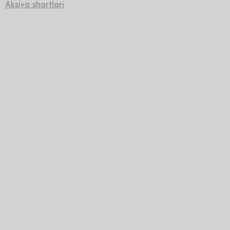
Aksiya shartlari
2 500 000 бонусов на Uzum market