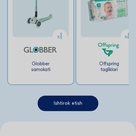
1
8
x
x
Globber
Offspring
samokati
tagliklari
Ishtirok etish