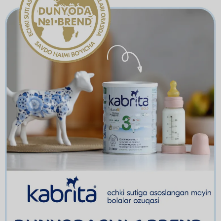
Bekchanova Yorqinoy
23.06.2026
+998 (***) *** 1191
Коляска Anex® Air Q
Гайбназарова Парвина
23.06.2026
+998 (***) *** 5556
Полугодовой запас Kabrita®
O'ktamova Barno
23.06.2026
+998 (***) *** 2029
1 000 000 бонусов на Uzum market
Агзамходжаева Саодат
23.06.2026
+998 (***) *** 0517
1 000 000 бонусов на Uzum market
Гайбназарова Парвина
23.06.2026
+998 (***) *** 5556
1 000 000 бонусов на Uzum market
Qozoqboyeb Diyor
23.06.2026
+998 (***) *** 1174