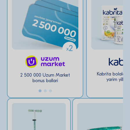
2
x
Kabrita bolalar 
2 500 000 Uzum Market
1 500 000 bonus b
yarim yillik 
bonus ballari
Uzum marke