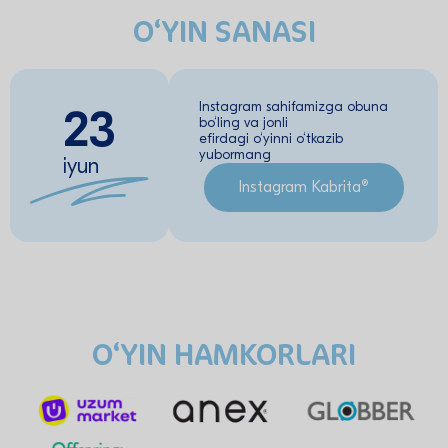
O‘YIN SANASI
Instagram sahifamizga obuna
23
bo‘ling va jonli
efirdagi o‘yinni o‘tkazib
yubormang
iyun
Instagram Kabrita®
O‘YIN HAMKORLARI