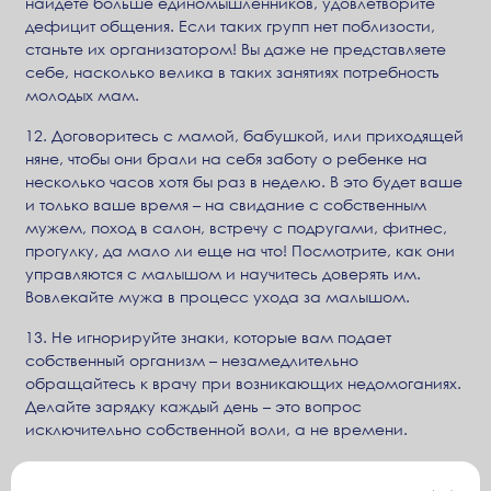
найдете больше единомышленников, удовлетворите
дефицит общения. Если таких групп нет поблизости,
станьте их организатором! Вы даже не представляете
себе, насколько велика в таких занятиях потребность
молодых мам.
12. Договоритесь с мамой, бабушкой, или приходящей
няне, чтобы они брали на себя заботу о ребенке на
несколько часов хотя бы раз в неделю. В это будет ваше
и только ваше время – на свидание с собственным
мужем, поход в салон, встречу с подругами, фитнес,
прогулку, да мало ли еще на что! Посмотрите, как они
управляются с малышом и научитесь доверять им.
Вовлекайте мужа в процесс ухода за малышом.
13. Не игнорируйте знаки, которые вам подает
собственный организм – незамедлительно
обращайтесь к врачу при возникающих недомоганиях.
Делайте зарядку каждый день – это вопрос
исключительно собственной воли, а не времени.
14. Заботьтесь о себе и своем внешнем виде. Ходите в