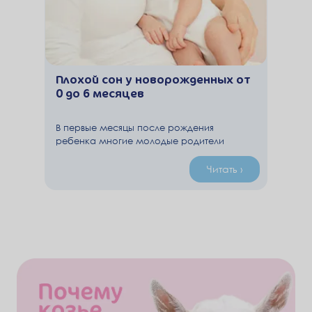
Плохой сон у новорожденных от
0 до 6 месяцев
В первые месяцы после рождения
ребенка многие молодые родители
понимают, что смысл выражения «спит,
как младенец» в реальности очень
Читать ›
отличается от того, который в него
вкладывает народ. Новорожденные могут
часто просыпаться, плакать во сне и после
пробуждения.