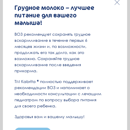
салоны, покупайте себе новую одежду и никогда не
Грудное молоко – лучшее
носите дома старые вещи. Если вы не позаботитесь о
себе, то это грозит стать моделью отношений в семье.
питание для вашего
малыша!
15. Заботьтесь о своем развитии – слушайте
аудиокниги во время прогулки, смотрите новые
ВОЗ рекомендует сохранять грудное
фильмы, читайте книги, ходите на выставки. Если вам
вскармливание в течение первых 6
нравится работать, найдите возможность совмещать
месяцев жизни и, по возможности,
материнство и работу. Это поможет вам не
продолжать его так долго, как это
превратиться в «клушу» и остаться интересной для
возможно. Сохраняйте грудное
мужа, своих друзей и семьи, а, главное, для своего
вскармливание после введения
ребенка.
прикорма.
ТМ Kabrita
полностью поддерживает
рекомендации ВОЗ и напоминает о
необходимости консультации с лечащим
педиатром по вопросу выбора питания
для своего ребенка.
Здоровья вам и вашему малышу!