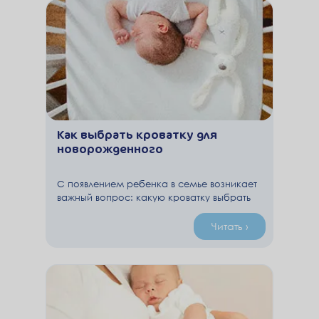
Как выбрать кроватку для
новорожденного
С появлением ребенка в семье возникает
важный вопрос: какую кроватку выбрать
для новорожденного? От места для сна
зависит полноценный отдых младенца, а
Читать ›
также его здоровье и развитие, поэтому
подойти к этому делу стоит с особой
тщательностью.