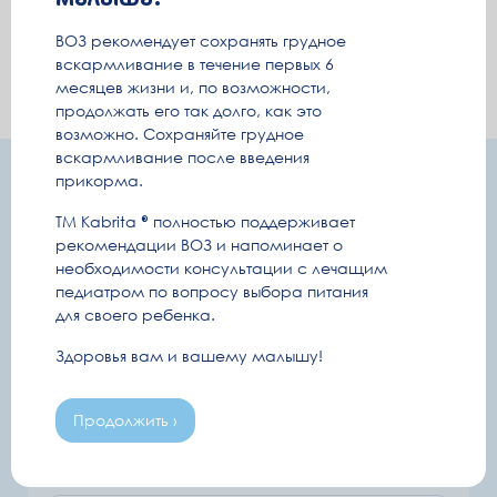
ВОЗ рекомендует сохранять грудное
вскармливание в течение первых 6
месяцев жизни и, по возможности,
продолжать его так долго, как это
возможно. Сохраняйте грудное
вскармливание после введения
прикорма.
Подпишитесь и получайте полезную
информацию удобным способом
ТМ Kabrita
полностью поддерживает
рекомендации ВОЗ и напоминает о
Информация о беременности и уходе за
необходимости консультации с лечащим
малышом
педиатром по вопросу выбора питания
Секретные промокоды и розыгрыши
для своего ребенка.
Здоровья вам и вашему малышу!
Емейл
Продолжить ›
Полезные письма
Ваше имя