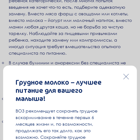
ребенок категорически, после многих попыток
введения не хочет что-то есть, подберите адекватную
замену. Вместо мяса фарш с овощами или котлеты,
вместо молока – йогурт или молочный напиток, вместо
манки любая другая каша, но не борьба за чистую
тарелку. Наблюдайте за пищевыми привычками
ребенка, находите замену или компромиссы, а
иногда ситуация требует вмешательства опытного
специалиста по питанию.
В случае булимии и анорексии без специалиста не
обойтись. Обычно такие заболевания характерны для
подросткового возраста, но в редких случаях может
Грудное молоко – лучшее
коснуться и детей раннего возраста при переходе к
питание для вашего
более твердой пище.
малыша!
Планируйте меню и определяйте правильные объемы
порции. Не гонитесь за количеством, позаботьтесь о
ВОЗ рекомендует сохранять грудное
разнообразии и качестве.
вскармливание в течение первых 6
Установите строгий режим питания по определенным
месяцев жизни и, по возможности,
часам. Это поможет организму лучше переваривать
продолжать его так долго, как это
пищу и контролировать количество еды. Исключение –
возможно. Сохраняйте грудное