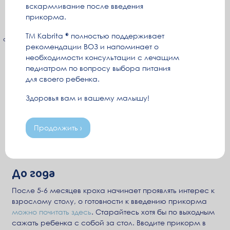
грудное вскармливание по требованию.Еда должна
вскармливание после введения
стать трапезой, желательно совместной с родителями,
прикорма.
которые будут подавать пример правильного питания.
ТМ Kabrita
полностью поддерживает
Покупайте специальные молочные напитки для детей
рекомендации ВОЗ и напоминает о
старше года, например, Kabrita 3 с 12+ месяцев и
необходимости консультации с лечащим
Kabrita 4 с 18+, которые помогают восполнять дефицит
педиатром по вопросу выбора питания
витаминов и минеральных веществ в период
для своего ребенка.
взросления. После года ребенок начинает есть
больше, но, как правило, питательная ценность его
Здоровья вам и вашему малышу!
рациона снижается, поэтому такие молочные напитки,
обогащенные питательными веществами, помогут
повысить питательную ценность рациона малыша.
Продолжить ›
Возрастные особенности питания
До года
После 5-6 месяцев кроха начинает проявлять интерес к
взрослому столу, о готовности к введению прикорма
можно почитать здесь
. Старайтесь хотя бы по выходным
сажать ребенка с собой за стол. Вводите прикорм в