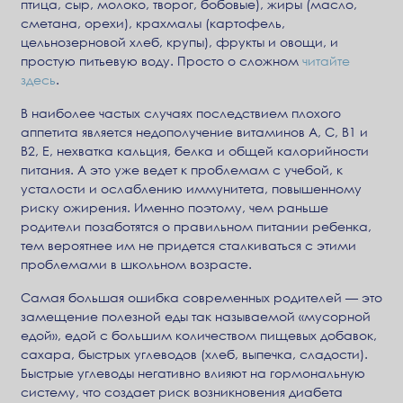
птица, сыр, молоко, творог, бобовые), жиры (масло,
сметана, орехи), крахмалы (картофель,
цельнозерновой хлеб, крупы), фрукты и овощи, и
простую питьевую воду. Просто о сложном
читайте
здесь
.
В наиболее частых случаях последствием плохого
аппетита является недополучение витаминов А, С, В1 и
В2, Е, нехватка кальция, белка и общей калорийности
питания. А это уже ведет к проблемам с учебой, к
усталости и ослаблению иммунитета, повышенному
риску ожирения. Именно поэтому, чем раньше
родители позаботятся о правильном питании ребенка,
тем вероятнее им не придется сталкиваться с этими
проблемами в школьном возрасте.
Самая большая ошибка современных родителей — это
замещение полезной еды так называемой «мусорной
едой», едой с большим количеством пищевых добавок,
сахара, быстрых углеводов (хлеб, выпечка, сладости).
Быстрые углеводы негативно влияют на гормональную
систему, что создает риск возникновения диабета