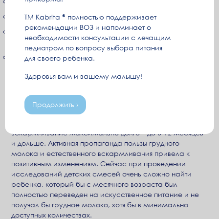
молока недостаточно (гипогалактия, низкая лактация);
молоко отсутствует полностью;
ТМ Kabrita
полностью поддерживает
рекомендации ВОЗ и напоминает о
медицинские противопоказания к грудному
необходимости консультации с лечащим
вскармливанию;
педиатром по вопросу выбора питания
невозможность, а иногда и нежелание кормить
для своего ребенка.
грудью.
Здоровья вам и вашему малышу!
Тренд последних 20 лет: мамы все чаще стремятся
сохранить грудное вскармливание.
Продолжить ›
Важно отметить,
что в последние 20 лет все больше
молодых мам стремятся сохранить грудное
вскармливание максимально долго – до 6-12 месяцев
и дольше. Активная пропаганда пользы грудного
молока и естественного вскармливания привела к
позитивным изменениям. Сейчас при проведении
исследований детских смесей очень сложно найти
ребенка, который бы с месячного возраста был
полностью переведен на искусственное питание и не
получал бы грудное молоко, хотя бы в минимально
доступных количествах.