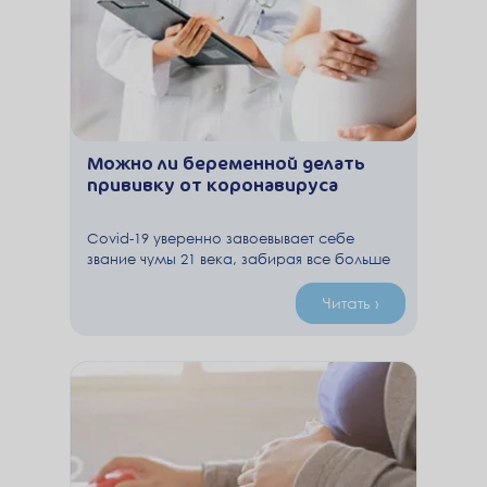
Можно ли беременной делать
прививку от коронавируса
Covid-19 уверенно завоевывает себе
звание чумы 21 века, забирая все больше
и больше людей. Пандемия стала
отправной точкой в новом витке развития
Читать ›
человечества. Сегодня как никогда
становится понятно, насколько важна роль
вакцинации в борьбе с беспощадным
вирусом. И каждый человек стоит перед
выбором: прививаться или нет?