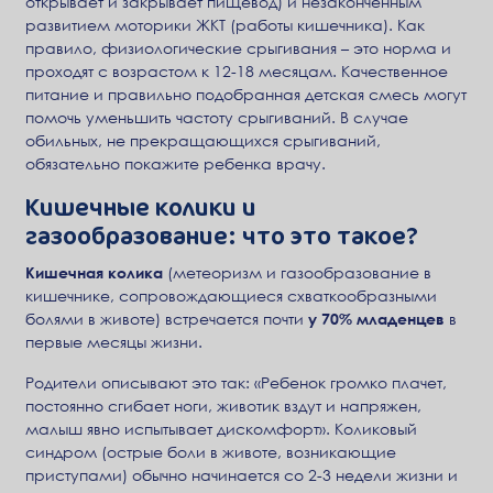
открывает и закрывает пищевод) и незаконченным
развитием моторики ЖКТ (работы кишечника). Как
правило, физиологические срыгивания – это норма и
проходят с возрастом к 12-18 месяцам. Качественное
питание и правильно подобранная детская смесь могут
помочь уменьшить частоту срыгиваний. В случае
обильных, не прекращающихся срыгиваний,
обязательно покажите ребенка врачу.
Кишечные колики и
газообразование: что это такое?
Кишечная колика
(метеоризм и газообразование в
кишечнике, сопровождающиеся схваткообразными
болями в животе) встречается почти
у 70% младенцев
в
первые месяцы жизни.
Родители описывают это так: «Ребенок громко плачет,
постоянно сгибает ноги, животик вздут и напряжен,
малыш явно испытывает дискомфорт». Коликовый
синдром (острые боли в животе, возникающие
приступами) обычно начинается со 2-3 недели жизни и