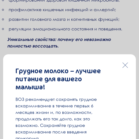
профилактике кишечных инфекций и аллергий;
развитии головного мозга и когнитивных функций;
регуляции эмоционального состояния и поведения.
Уникальные свойства: почему его невозможно
полностью воссоздать.
Воссоздать грудное молоко абсолютно невозможно,
потому что
его состав меняется практически
Грудное молоко – лучшее
ежедневно
, подстраиваясь под индивидуальные
питание для вашего
потребности растущего ребенка. Чтобы скопировать
грудное молоко, было бы необходимо создавать новую
малыша!
формулу смеси примерно для каждых следующих 2-х
недель жизни ребенка, что технически и экономически
ВОЗ рекомендует сохранять грудное
невозможно. И тем не менее, ведущие производители
вскармливание в течение первых 6
работают над тем, чтобы максимально приблизить
месяцев жизни и, по возможности,
адаптированные продукты к грудному молоку.
продолжать его так долго, как это
возможно. Сохраняйте грудное
Это необходимо по разным причинам:
вскармливание после введения
прикорма.