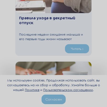
Правила ухода в декретный
отпуск
Последние недели ожидания малыша и
его первые годы жизни называют
декретом, хотя с нормативной точки
зрения это не верно. Больничный перед
Читать ›
родами и после них, а также отпуск по
уходу за младенцем – разные вещи, для
оформления которых нужны разные
документы. Они имеют ряд отличий и
множество нюансов. И будущей маме
лучше разобраться со всеми тонкостями
ухода в декрет заранее.
Мы используем cookies. Продолжая использовать сайт, вы
соглашаетесь на их сбор и обработку. Узнайте больше о
нашей
Политике
и
Пользовательском соглашении
.
Согласен
Бета-пальмитат – почему о нем