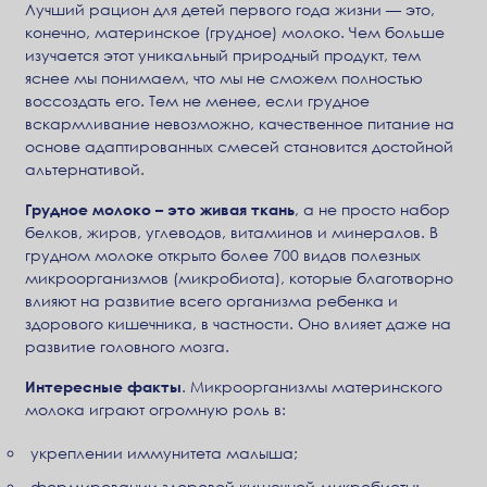
Лучший рацион для детей первого года жизни — это,
конечно, материнское (грудное) молоко. Чем больше
изучается этот уникальный природный продукт, тем
яснее мы понимаем, что мы не сможем полностью
воссоздать его. Тем не менее, если грудное
вскармливание невозможно, качественное питание на
основе адаптированных смесей становится достойной
альтернативой.
Грудное молоко – это живая ткань
, а не просто набор
белков, жиров, углеводов, витаминов и минералов. В
грудном молоке открыто более 700 видов полезных
микроорганизмов (микробиота), которые благотворно
влияют на развитие всего организма ребенка и
здорового кишечника, в частности. Оно влияет даже на
развитие головного мозга.
Интересные факты
. Микроорганизмы материнского
молока играют огромную роль в:
укреплении иммунитета малыша;
формировании здоровой кишечной микробиоты;