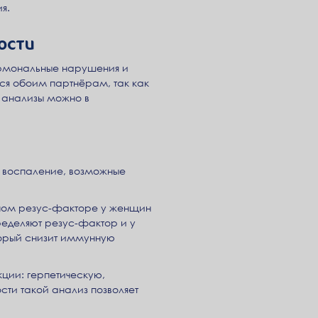
я.
ости
ормональные нарушения и
ся обоим партнёрам, так как
е анализы можно в
 воспаление, возможные
ьном резус-факторе у женщин
ределяют резус-фактор и у
торый снизит иммунную
ции: герпетическую,
ти такой анализ позволяет