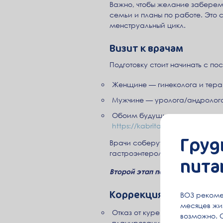
Важно, чтобы желание заберем
семьи и планы по работе. Это 
менструальный цикл.
Визит к врачам
Подготовку стоит начинать с по
Женщине — гинеколога и терап
Мужчине — уролога/андролога
Обоим будущим родителям желат
https://kabrita.ru/book/bere
Груд
Врачи соберут анамнезы, оценя
гастроэнтерологу, кардиологу 
пита
Второй этап подготовки береме
Коррекция образа жиз
ВОЗ рекоме
месяцев жиз
Отказ от курения и алкоголя м
возможно. 
планирования беременности.