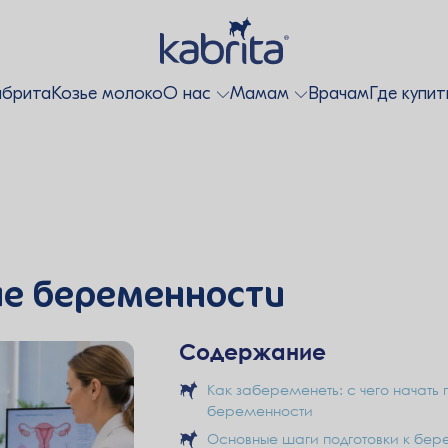
абрита
Козье молоко
О нас
Мамам
Врачам
Где купит
ие беременности
Содержание
Как забеременеть: с чего начать
беременности
Основные шаги подготовки к бер