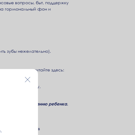
совые вопросы, быт, поддержку
 на гормональный фон и
ть зубы нежелательно).
лезен генетик читайте здесь:
с к эндокринологу,
ачатию и вынашиванию ребенка.
из важнейших шагов
.