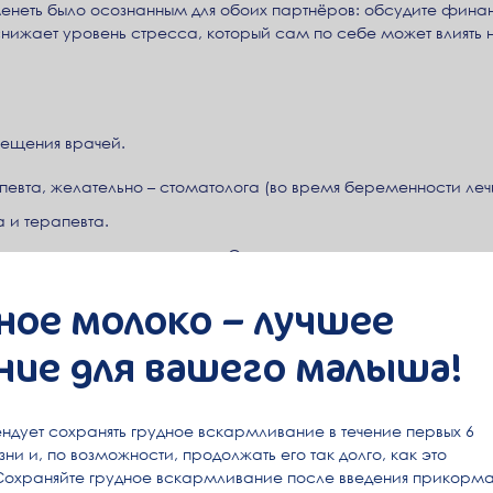
енеть было осознанным для обоих партнёров: обсудите финан
снижает уровень стресса, который сам по себе может влиять
сещения врачей.
евта, желательно – стоматолога (во время беременности лечи
 и терапевта.
ельно посетить генетика. О том, чем вам может оказаться по
mennym/chto-nuzhno-znat-mamam-i-papam-pro-genetiku/
ное молоко – лучшее
т хронические заболевания и при необходимости направят ва
или к другим специалистам.
ние для вашего малыша!
нности включает в себя практические шаги к подготовке к з
ни
ндует сохранять грудное вскармливание в течение первых 6
ни и, по возможности, продолжать его так долго, как это
инимум за 3 месяца до зачатия у обоих партнёров. Это один 
Сохраняйте грудное вскармливание после введения прикорма