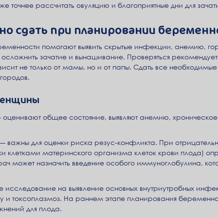
е точнее рассчитать овуляцию и благоприятные дни для зачати
но сдать при планировании беременн
ременности помогают выявить скрытые инфекции, анемию, г
 осложнить зачатие и вынашивание. Проверяться рекомендует
исит не только от мамы, но и от папы. Сдать все необходимы
городов.
 женщины
 оценивают общее состояние, выявляют анемию, хроническое
 — важны для оценки риска резус-конфликта. При отрицател
ки клетками материнского организма клеток крови плода) оп
рач может назначить введение особого иммуноглобулина, ко
 исследование на выявление основных внутриутробных инфек
 и токсоплазмоз. На раннем этапе планирования беременнос
нений для плода.