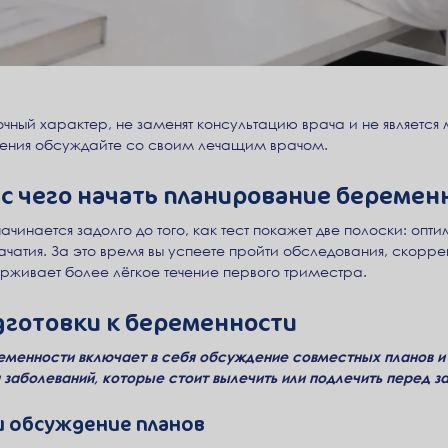
чный характер, не заменят консультацию врача и не являетс
ения обсуждайте со своим лечащим врачом.
 с чего начать планирование беремен
нается задолго до того, как тест покажет две полоски: оптим
чатия. За это время вы успеете пройти обследования, скорре
держивает более лёгкое течение первого триместра.
дготовки к беременности
еменности включает в себя обсуждение совместных планов и
я заболеваний, которые стоит вылечить или подлечить перед з
 обсуждение планов