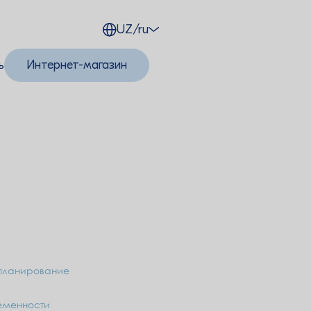
UZ/ru
ь
Интернет-магазин
 планирование
еменности