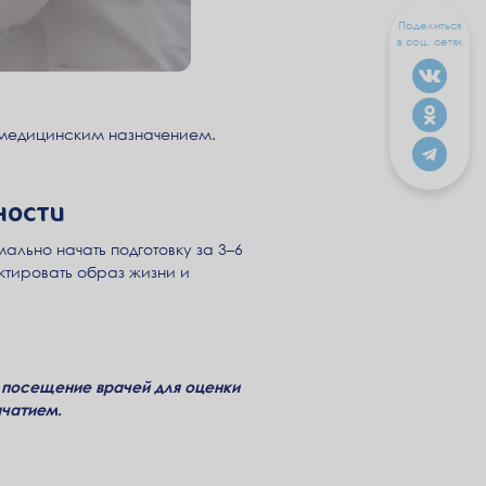
Поделиться
в соц. сетях
я медицинским назначением.
ности
ально начать подготовку за 3–6
ктировать образ жизни и
 посещение врачей для оценки
ачатием.