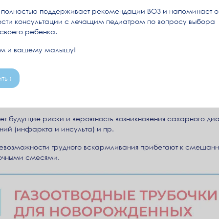
полностью поддерживает рекомендации ВОЗ и напоминает о
а ребенка и мамы – день родов. Малыш появляется на свет, и 
сти консультации с лечащим педиатром по вопросу выбора
удным молоком. Известно, что качество и количество грудног
 своего ребенка.
но питание женщины по содержанию нутриентов. Дефицит неко
как следствие, может негативно влиять на рост и развитие м
ам и вашему малышу!
рганизм ребенка:
ть ›
 и иммунологически активных веществ
т будущие риски и вероятность возникновения сахарного диа
ий (инфаркта и инсульта) и пр.
 невозможности грудного вскармливания прибегают к смешан
очными смесями.