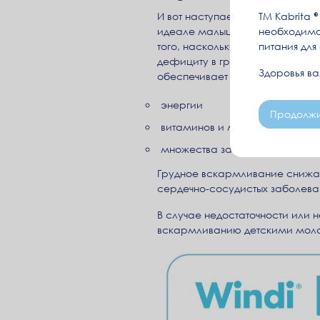
ТМ Kabrita
И вот наступает день знакомств
необходимо
идеале малыша выкармливают гр
питания для
того, насколько сбалансирова
дефициту в грудном молоке и, 
Здоровья в
обеспечивает поступление в о
энергии
Продолжи
витаминов и минералов
множества защитных факторов
Грудное вскармливание снижае
сердечно-сосудистых заболеван
В случае недостаточности или
вскармливанию детскими мол