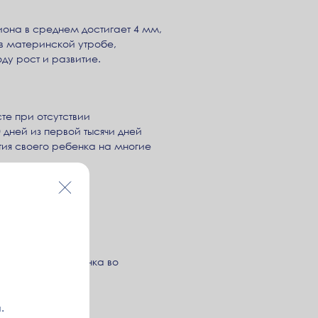
она в среднем достигает 4 мм,
 в материнской утробе,
ду рост и развитие.
те при отсутствии
 дней из первой тысячи дней
ия своего ребенка на многие
еществ:
 ожирения у ребенка во
.