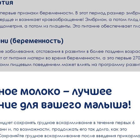
атия
 первые признаки беременности. В этот период размер эмбри
 сердце и возникает кровообращение! Эмбрион, а потом плод
дометрия, а потом из плаценты. Это питание обеспечивает пло
ни (беременность)
 заболевания, отставания в развитии в более позднем возрас
т от питания матери во время беременности, а это первые 270
своим пищевым поведением может влиять на программу развит
триутробного развития программируют изменения в обмене в
ное молоко – лучшее
е питание беременной женщины,
ние для вашего малыша!
 .
иск развития сердечно-сосудистых заболеваний, гипертонии,
ндует сохранять грудное вскармливание в течение первых 6
ни и, по возможности, продолжать его так долго, как это
Сохраняйте грудное вскармливание после введения прикорма