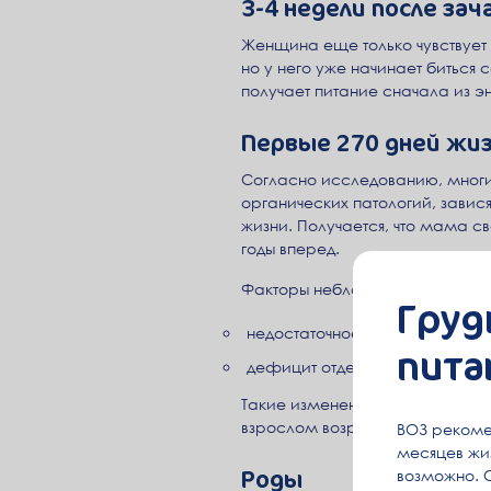
3-4 недели после зач
Женщина еще только чувствует
но у него уже начинает биться
получает питание cначала из эн
Первые 270 дней жиз
Согласно исследованию, многие
органических патологий, завися
жизни. Получается, что мама 
годы вперед.
Факторы неблагоприятного вну
Груд
недостаточное или избыточно
пита
дефицит отдельных нутриентов.
Такие изменения увеличивают р
взрослом возрасте.
ВОЗ рекоме
месяцев жиз
Роды
возможно. 