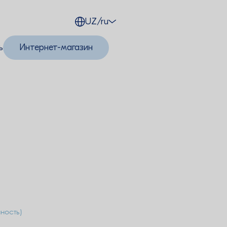
UZ/ru
ь
Интернет-магазин
ность)