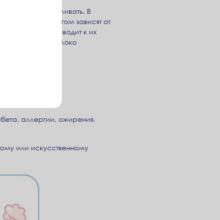
его нужно выкармливать. В
о молока во многом зависят от
торых из них приводит к их
алыша. Грудное молоко
бета, аллергии, ожирения,
ному или искусственному