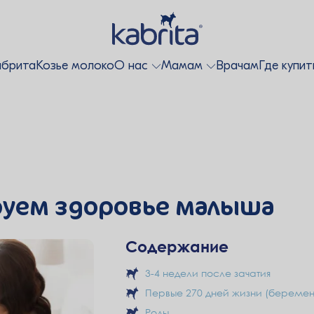
абрита
Козье молоко
О нас
Мамам
Врачам
Где купит
уем здоровье малыша
Содержание
3-4 недели после зачатия
Первые 270 дней жизни (беремен
Роды