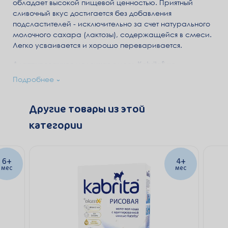
обладает высокой пищевой ценностью. Приятный
сливочный вкус достигается без добавления
подсластителей - исключительно за счет натурального
молочного сахара (лактозы), содержащейся в смеси.
Легко усваивается и хорошо переваривается.
Адаптированная молочная смесь Kabrita® на
натуральном козьем молоке
в составе каши для
Подробнее
комфортного пищеварения.
Технология «бережного расщепления зерна»
облегчает
Другие товары из этой
пищеварение, позволяет сохранить естественную
категории
сладость злаков. Благодаря этой технологии каши
Kabrita® имеют воздушную, нежную структуру и
идеально разводятся в воде.
6+
4+
DigestX®
–
комплекс жиров с бета-пальмитатом,
мес
мес
подобный жировому профилю грудного молока,
способствует снижению вероятности запоров,
лучшему энергообмену и усвоению кальция.
Пребиотики
способствуют улучшению пищеварения и