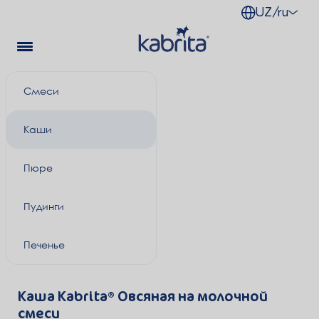
UZ/ru
Смеси
Каши
Пюре
Пудинги
Печенье
Каша Kabrita® Овсяная на молочной
смеси