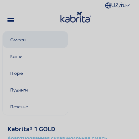
UZ/ru
Смеси
Каши
Пюре
Пудинги
Печенье
Kabrita
1 GOLD
Адаптированная сухая молочная смесь