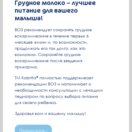
Грудное молоко – лучшее
Грудное молоко - лучшее питание для вашего малыша!
питание для вашего
ВОЗ рекомендует сохранять грудное вскармливание в
малыша!
течение первых 6 месяцев жизни и, по возможности,
продолжать его так долго, как это возможно. Перед
ВОЗ рекомендует сохранять грудное
принятием решения о выборе питания обратитесь за
вскармливание в течение первых 6
советом к медицинскому работнику.
месяцев жизни и, по возможности,
Предупреждение:
продолжать его так долго, как это
возможно. Сохраняйте грудное
Точно следуйте инструкциям на банке. Несоблюдение
вскармливание после введения
инструкций по приготовлению смеси может нанести
прикорма.
вред здоровью ребенка. Всегда проверяйте
температуру готовой смеси перед кормлением,
ТМ Kabrita
полностью поддерживает
капнув ее на внутреннюю сторону запястья. Никогда не
рекомендации ВОЗ и напоминает о
используйте остатки разведенной смеси для
необходимости консультации с лечащим
последующего кормления! Во время кормления
педиатром по вопросу выбора питания
необходимо поддерживать ребенка, чтобы он не
для своего ребенка.
поперхнулся. Использование некипяченой воды,
Здоровья вам и вашему малышу!
нестерилизованных бутылочек и сосок, неправильное
хранение, транспортировка, приготовление и
кормление может привести к неблагоприятным
Продолжить ›