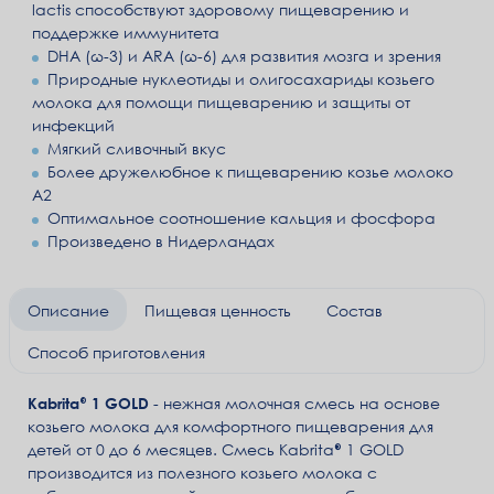
lactis способствуют здоровому пищеварению и
поддержке иммунитета
DHA (ω-3) и ARA (ω-6) для развития мозга и зрения
Природные нуклеотиды и олигосахариды козьего
молока для помощи пищеварению и защиты от
инфекций
Мягкий сливочный вкус
Более дружелюбное к пищеварению козье молоко
А2
Оптимальное соотношение кальция и фосфора
Произведено в Нидерландах
Описание
Пищевая ценность
Состав
Способ приготовления
Kabrita® 1 GOLD
- нежная молочная смесь на основе
козьего молока для комфортного пищеварения для
детей от 0 до 6 месяцев. Смесь Kabrita® 1 GOLD
производится из полезного козьего молока с