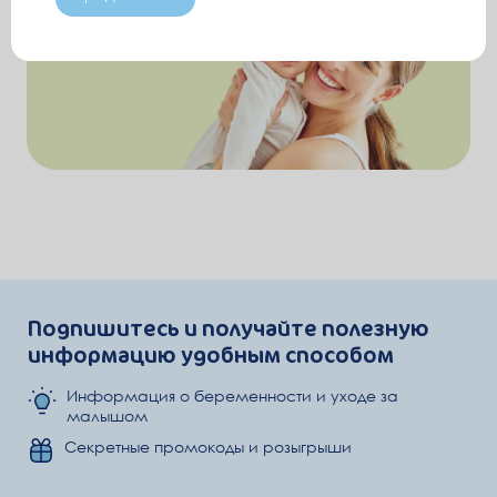
последствиям для здоровья ребенка.
Условия хранения:
До и после вскрытия продукт хранить при температуре
не более +25°С. После каждого использования банку
плотно закрыть пластиковой крышкой и хранить в
сухом прохладном месте (не в холодильнике). После
вскрытия использовать в течение не более 4-х недель.
Упаковано в защитной атмосфере. Дата производства
(MFD), срок годности (Годен до – Best before) и
буквенное обозначение завода-изготовителя указаны
на дне банки.
Подпишитесь и получайте полезную
информацию удобным способом
Информация о беременности и уходе за
малышом
Секретные промокоды и розыгрыши