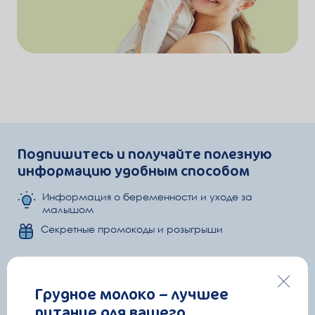
Подпишитесь и получайте полезную
информацию удобным способом
Информация о беременности и уходе за
малышом
Секретные промокоды и розыгрыши
Емейл
Грудное молоко – лучшее
питание для вашего
Полезные письма