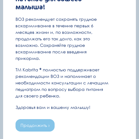
малыша!
Ваше имя
ВОЗ рекомендует сохранять грудное
вскармливание в течение первых 6
месяцев жизни и, по возможности,
E-mail
продолжать его так долго, как это
возможно. Сохраняйте грудное
вскармливание после введения
прикорма.
Дата рождения ребенка
ПДР
ТМ Kabrita
полностью поддерживает
или
рекомендации ВОЗ и напоминает о
я принимаю условия
политики конфиденциальности
и даю свое
необходимости консультации с лечащим
согласие на обработку
персональных данных
педиатром по вопросу выбора питания
для своего ребенка.
Подписаться
Здоровья вам и вашему малышу!
Продолжить ›