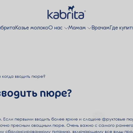
абрита
Козье молоко
О нас
Мамам
Врачам
Где купит
и когда вводить пюре?
 вводить пюре?
 Если первыми вводить более яркие и сладкие фруктовые пюр
аточно пресным овощным пюре. Очень важно с самого раннего
му сбалансированному питанию, включающему все виды прод