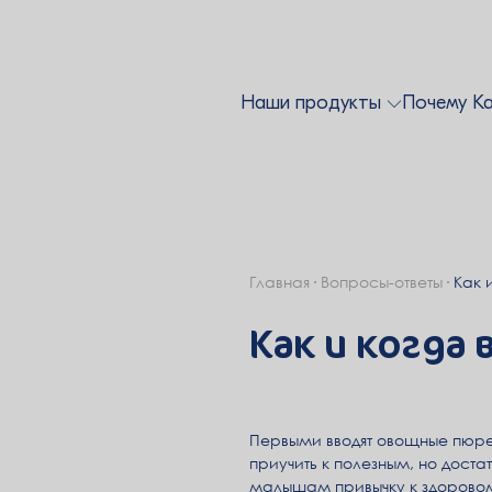
Наши продукты
Почему К
Главная
Вопросы-ответы
Как 
Как и когда
Первыми вводят овощные пюре.
приучить к полезным, но дост
малышам привычку к здорово