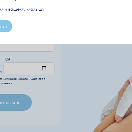
ам и вашему малышу!
Перейт
ть ›
ПДР
и
нфиденциальности
и даю свое
 данных
исаться