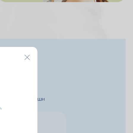
коды и розыгрыши
.
egram
ения