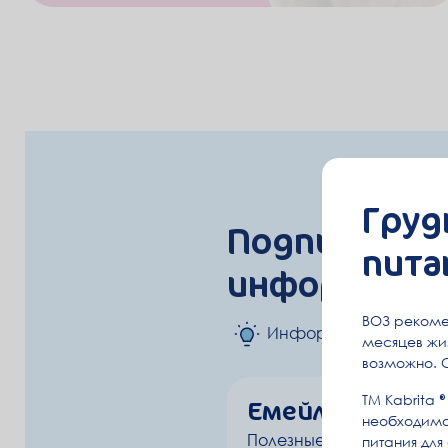
Груд
Подпишитесь
пита
информацию
ВОЗ рекоме
Информация о берем
месяцев жиз
возможно. 
ТМ Kabrita
Емейл
необходимо
Полезные письма
питания для