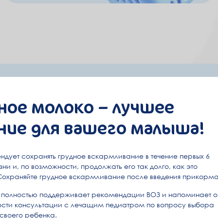
ное молоко – лучшее
 и получайте полезную
ние для вашего малыша!
 удобным способом
ндует сохранять грудное вскармливание в течение первых 6
енности и уходе за малышом
Секретные промо
ни и, по возможности, продолжать его так долго, как это
Сохраняйте грудное вскармливание после введения прикорма
полностью поддерживает рекомендации ВОЗ и напоминает о
Чат-бот в Tel
сти консультации с лечащим педиатром по вопросу выбора
Короткие инфо-сообщ
 своего ребенка.