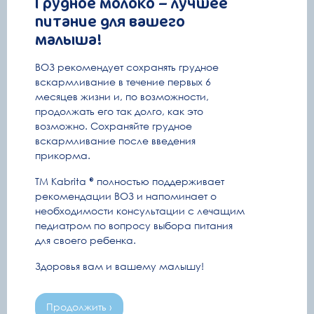
Грудное молоко – лучшее
питание для вашего
Емейл
малыша!
Полезные письма
ВОЗ рекомендует сохранять грудное
Ваше имя
вскармливание в течение первых 6
месяцев жизни и, по возможности,
продолжать его так долго, как это
возможно. Сохраняйте грудное
E-mail
вскармливание после введения
прикорма.
ТМ Kabrita
полностью поддерживает
Дата рождения ребенка
ПДР
рекомендации ВОЗ и напоминает о
или
необходимости консультации с лечащим
педиатром по вопросу выбора питания
я принимаю условия
политики конфиденциальности
и даю свое
для своего ребенка.
согласие на обработку
персональных данных
Здоровья вам и вашему малышу!
Подписаться
Продолжить ›