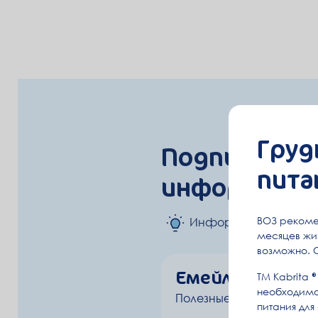
Груд
Подпишитесь
пита
информацию
ВОЗ рекоме
Информация о берем
месяцев жиз
возможно. 
Емейл
ТМ Kabrita
необходимо
Полезные письма
питания для