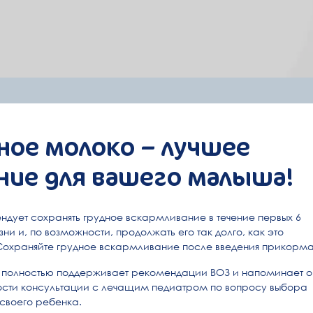
ное молоко – лучшее
 и получайте полезную
ние для вашего малыша!
 удобным способом
ндует сохранять грудное вскармливание в течение первых 6
енности и уходе за малышом
Секретные промо
ни и, по возможности, продолжать его так долго, как это
Сохраняйте грудное вскармливание после введения прикорма
Чат-бот в Tel
полностью поддерживает рекомендации ВОЗ и напоминает о
сти консультации с лечащим педиатром по вопросу выбора
Короткие инфо-сообщ
 своего ребенка.