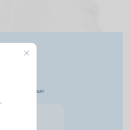
коды и розыгрыши
.
egram
ения