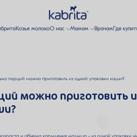
абрита
Козье молоко
О нас
Мамам
Врачам
Где купит
ько порций можно приготовить из одной упаковки каши?
ций можно приготовить и
ши?
 возраста и объема кормления малыша – из одной упаковки мо