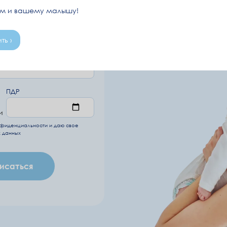
ам и вашему малышу!
Перейт
ть ›
ПДР
и
нфиденциальности
и даю свое
 данных
исаться