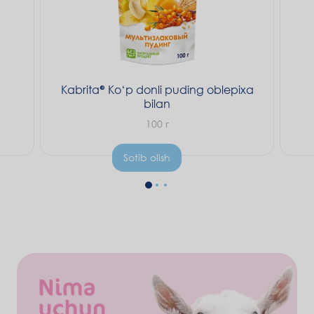
Kabrita® Ko‘p donli puding oblepixa
bilan
100 г
Sotib olish