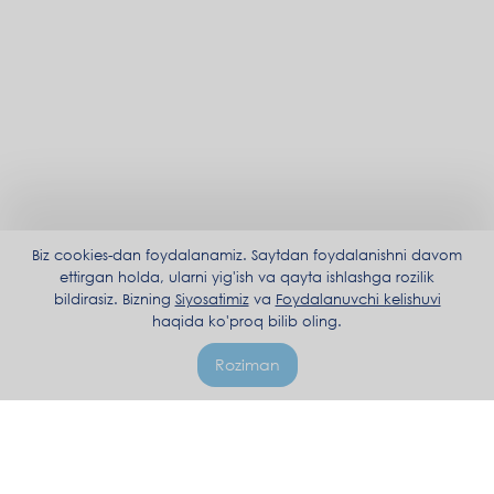
Biz cookies-dan foydalanamiz. Saytdan foydalanishni davom
ettirgan holda, ularni yig'ish va qayta ishlashga rozilik
bildirasiz. Bizning
Siyosatimiz
va
Foydalanuvchi kelishuvi
haqida ko'proq bilib oling.
Roziman