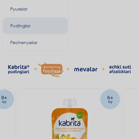
Pyurelar
Pudinglar
Pechenyelar
9+
6+
oy
oy