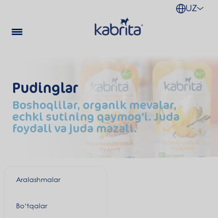
UZ
Pudinglar
Boshoqlilar, organik mevalar,
echki sutining qaymog'i. Juda
foydali va juda mazali.
Aralashmalar
Bo‘tqalar