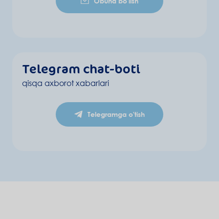
Obuna bo'lish
Telegram chat-boti
qisqa axborot xabarlari
Telegramga o'tish