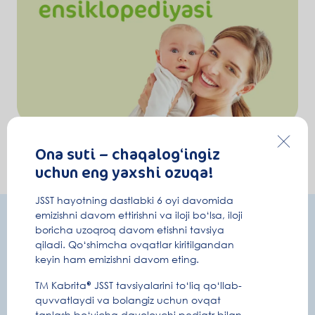
Ona suti – chaqalog‘ingiz
uchun eng yaxshi ozuqa!
JSST hayotning dastlabki 6 oyi davomida
emizishni davom ettirishni va iloji bo‘lsa, iloji
Obuna bo'ling va foydali ma'lumotlarni
boricha uzoqroq davom etishni tavsiya
qulay usulda oling
qiladi. Qo‘shimcha ovqatlar kiritilgandan
keyin ham emizishni davom eting.
Homiladorlik va chaqaloqni parvarish qilish haqida
ma'lumot
TM Kabrita® JSST tavsiyalarini to‘liq qo‘llab-
quvvatlaydi va bolangiz uchun ovqat
Maxfiy promokod va konkurslar
tanlash bo‘yicha davolovchi pediatr bilan