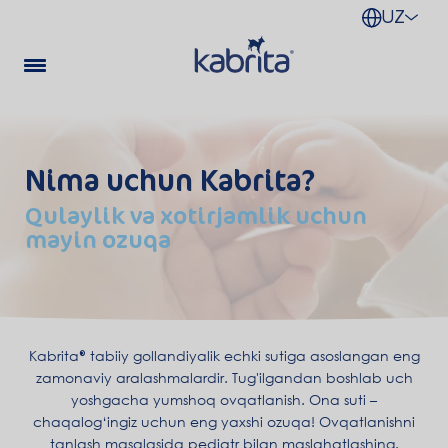
UZ
Nima uchun Kabrita?
Qulaylik va xotirjamlik uchun
mayin ozuqa
Kabrita
tabiiy gollandiyalik echki sutiga asoslangan eng
zamonaviy aralashmalardir. Tug'ilgandan boshlab uch
yoshgacha yumshoq ovqatlanish. Ona suti –
chaqalog‘ingiz uchun eng yaxshi ozuqa! Ovqatlanishni
tanlash masalasida pediatr bilan maslahatlashing.