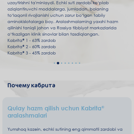
uzaytirishni ta'minlaydi. Echki suti zardobi ko‘plab
oziqlantiruvchi moddalarga, jumladan, bolaning
to‘laqonli rivojlanishi uchun zarur bo‘lgan tabiiy
aminokislotalarga boy. Aralashmalarning yaxshi hazm
qilinishi taniqli jahon va Rossiya tibbiyot markazlarida
o‘tkazilgan klinik sinovlar bilan tasdiqlangan.
Kabrita® 1 - 63% zardob
Kabrita® 2 - 60% zardob
Kabrita® 3 - 45% zardob
Почему кабрита
Qulay hazm qilish uchun Kabrita
aralashmalari
Yumshoq kazein, echki sutining eng qimmatli zardobi va