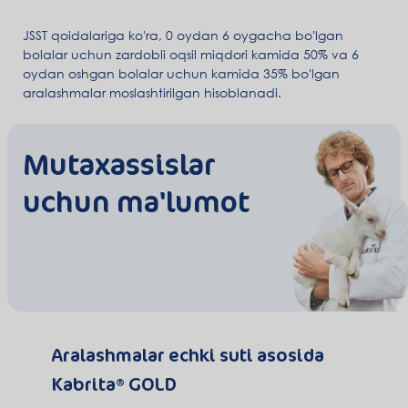
JSST qoidalariga ko'ra, 0 oydan 6 oygacha bo'lgan
bolalar uchun zardobli oqsil miqdori kamida 50% va 6
oydan oshgan bolalar uchun kamida 35% bo'lgan
aralashmalar moslashtirilgan hisoblanadi.
Mutaxassislar
uchun ma'lumot
Aralashmalar echki suti asosida
Kabrita® GOLD