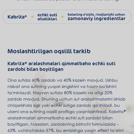
Moslashtirilgan oqsilli tarkib
Kabrita
aralashmalari qimmatbaho echki suti
zardobi bilan boyitilgan
Ona sutida 60% zardob va 40% kazein mavjud. Ushbu
nisbat ona sutining yuqori singishini va hazm bo'lishini
ta'minlaydi. Hayvon sutida 80% kazein va atigi 20%
zardob mavjud. Shuning uchun sut aralashmalarini ishlab
chiqarishda sigir yoki echki sutiga zardob qo'shiladi, bu
ularni ona sutining oqsilli profiliga yaqinlashtiradi. Kabrita
aralashmalari qimmatbaho echki suti zardobi bilan
boyitilgan. Masalan, zardobning birinchi formulasida -
63%, uchinchisida-37%, bu emizishga yaqin effekt ta'sirini