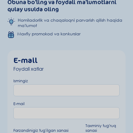
Obuna bo'ling va foydali ma'lumotlarni
qulay usulda oling
Homiladorlik va chaqaloqni parvarish qilish haqida
ma'lumot
Maxfiy promokod va konkurslar
E-mail
Foydali xatlar
Ismingiz
E-mail
Taxminiy tugʻruq
Farzandinigiz tug'ilgan sanasi
sanasi