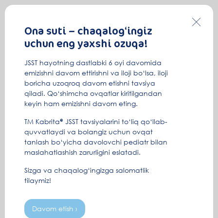
Ona suti – chaqalog‘ingiz
uchun eng yaxshi ozuqa!
JSST hayotning dastlabki 6 oyi davomida
emizishni davom ettirishni va iloji bo‘lsa, iloji
boricha uzoqroq davom etishni tavsiya
qiladi. Qo‘shimcha ovqatlar kiritilgandan
keyin ham emizishni davom eting.
TM Kabrita® JSST tavsiyalarini to‘liq qo‘llab-
quvvatlaydi va bolangiz uchun ovqat
tanlash bo‘yicha davolovchi pediatr bilan
maslahatlashish zarurligini eslatadi.
Sizga va chaqalog‘ingizga salomatlik
tilaymiz!
Davom etish ›