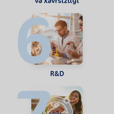
6
va xavfsizligi
7
R&D