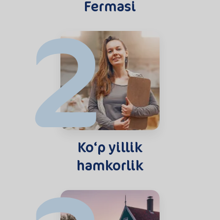
2
Fermasi
Ko‘p yillik
hamkorlik