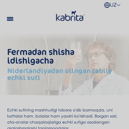
UZ
Fermadan shisha
idishigacha
Niderlandiyadan olingan tabiiy
echki suti
Echki sutining mashhurligi tobora o'sib bormoqda, uni
kattalar ham, bolalar ham yaxshi ko'rishadi. Borgan sari,
ota-onalar chaqaloqlariga echki sutiga asoslangan
aralashmalarni tanlamoqdalar.