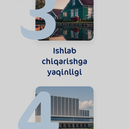
3
Ishlab
chiqarishga
4
yaqinligi