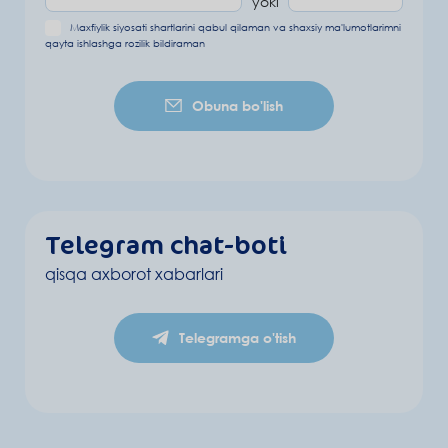
yoki
Maxfiylik siyosati shartlarini
qabul qilaman va
shaxsiy ma'lumotlarimni
qayta ishlashga rozilik bildiraman
Obuna bo'lish
Telegram chat-boti
qisqa axborot xabarlari
Telegramga o'tish