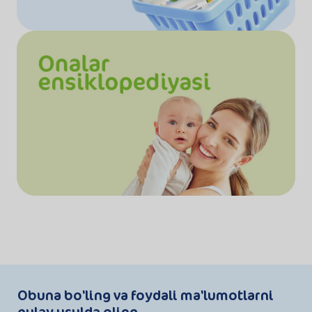
Obuna bo'ling va foydali ma'lumotlarni
qulay usulda oling