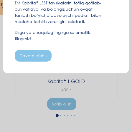
TM Kabrita® JSST tavsiyalarini to‘liq qo‘llab-
18+
0-6
oy
oy
quvvatlaydi va bolangiz uchun ovqat
tanlash bo‘yicha davolovchi pediatr bilan
maslahatlashish zarurligini eslatadi.
Sizga va chaqalog‘ingizga salomatlik
tilaymiz!
Davom etish ›
Kabrita
1 GOLD
400 г
Sotib olish