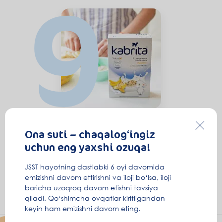
9
Sizning uyingizda
Ona suti – chaqalog‘ingiz
uchun eng yaxshi ozuqa!
JSST hayotning dastlabki 6 oyi davomida
Aralashmalar echki suti asosida
emizishni davom ettirishni va iloji bo‘lsa, iloji
boricha uzoqroq davom etishni tavsiya
Kabrita® GOLD
qiladi. Qo‘shimcha ovqatlar kiritilgandan
keyin ham emizishni davom eting.