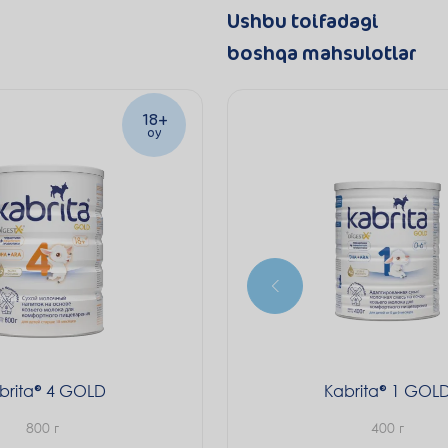
Ushbu toifadagi
boshqa mahsulotlar
18+
oy
brita
4 GOLD
Kabrita
1 GOL
800 г
400 г