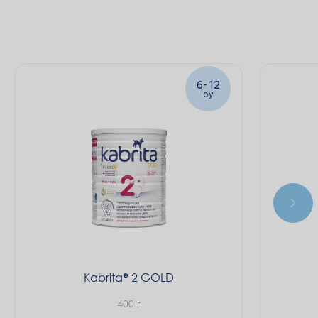
6-12
oy
Kabrita
2 GOLD
400 г