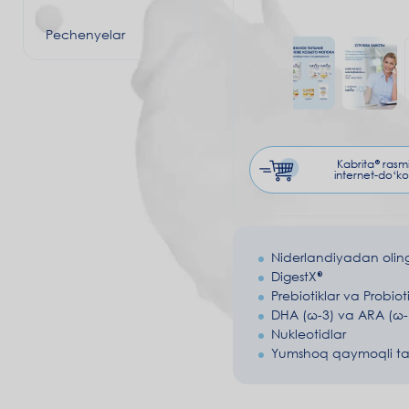
Pechenyelar
Kabrita® rasm
internet-do‘ko
Niderlandiyadan oling
DigestX®
Prebiotiklar va Probioti
DHA (ω-3) va ARA (ω-
Nukleotidlar
Yumshoq qaymoqli t