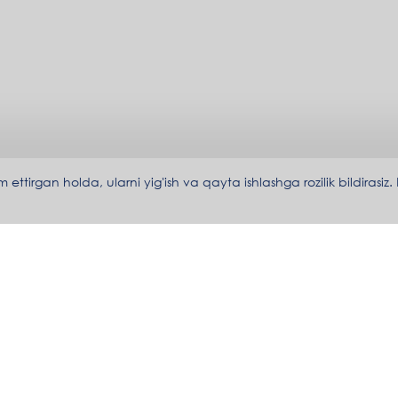
irgan holda, ularni yig'ish va qayta ishlashga rozilik bildirasiz.