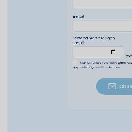
E-mail
Farzandinigiz tug'ilgan
sanasi
yok
Maxfiylik siyosati shartlarini
qabul qi
qayta ishlashga rozilik bildiraman
Obuna