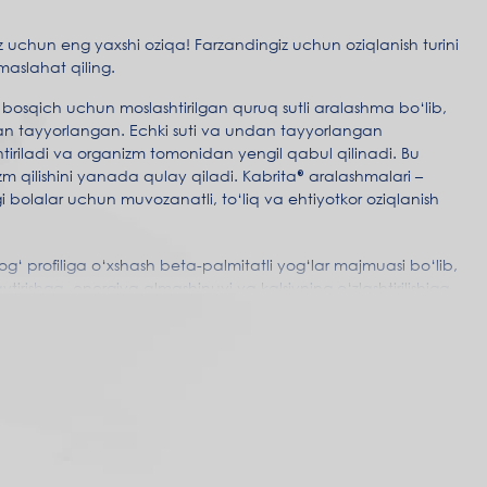
z uchun eng yaxshi oziqa! Farzandingiz uchun oziqlanish turini
maslahat qiling.
i bosqich uchun moslashtirilgan quruq sutli aralashma bo‘lib,
idan tayyorlangan. Echki suti va undan tayyorlangan
htiriladi va organizm tomonidan yengil qabul qilinadi. Bu
qilishini yanada qulay qiladi. Kabrita® aralashmalari –
gi bolalar uchun muvozanatli, to‘liq va ehtiyotkor oziqlanish
og‘ profiliga o‘xshash beta-palmitatli yog‘lar majmuasi bo‘lib,
tirishga, energiya almashinuvi va kalsiyning o‘zlashtirilishiga
– ovqat hazmini yaxshilash va immunitetni
qiladi.
 miyaning va ko‘rish qobiliyatining to‘g‘ri rivojlanishi uchun
i mustahkamlash uchun.