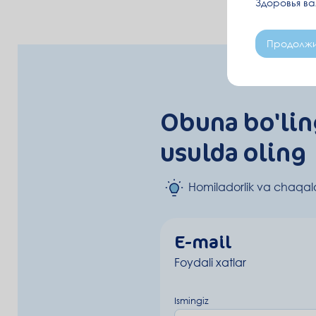
Здоровья в
Продолжи
Obuna bo'lin
usulda oling
Homiladorlik va chaqalo
E-mail
Foydali xatlar
Ismingiz