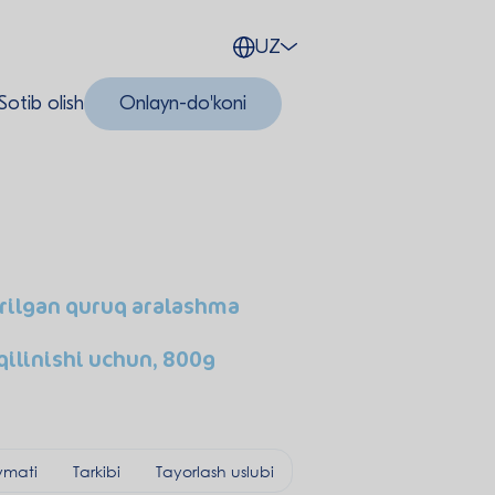
UZ
Sotib olish
Onlayn-do'koni
rilgan quruq aralashma
qilinishi uchun, 800g
ymati
Tarkibi
Tayorlash uslubi