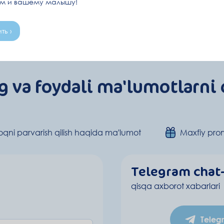
ам и вашему малышу!
ть ›
g va foydali ma'lumotlarni 
qni parvarish qilish haqida ma'lumot
Maxfiy pro
Telegram chat
qisqa axborot xabarlari
Teleg