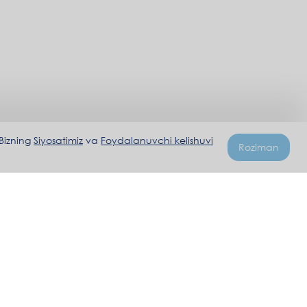
 Bizning
Siyosatimiz
va
Foydalanuvchi kelishuvi
Roziman