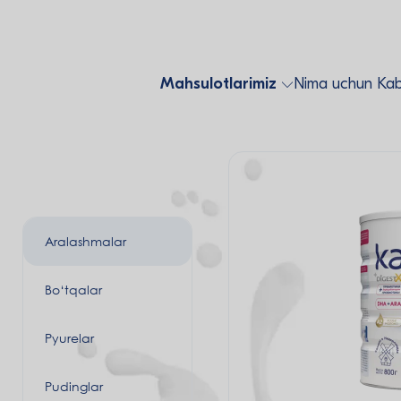
Mahsulotlarimiz
Nima uchun Kab
Aralashmalar
Bo‘tqalar
Pyurelar
Pudinglar