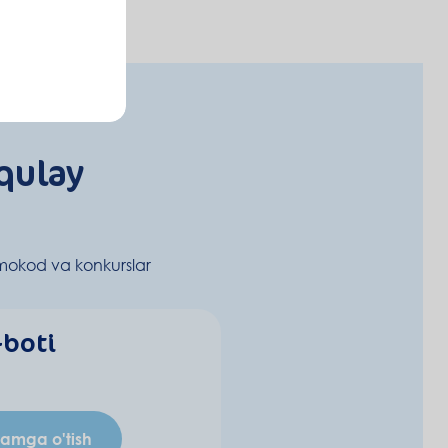
qulay
mokod va konkurslar
-boti
ramga o'tish