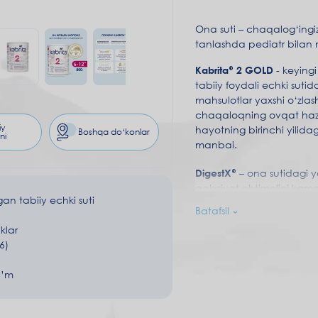
Ona suti – chaqalog‘ingi
tanlashda pediatr bilan 
Kabrita® 2 GOLD
- keying
tabiiy foydali echki sut
mahsulotlar yaxshi o‘zlas
chaqaloqning ovqat hazm 
iy
hayotning birinchi yilida
Boshqa do‘konlar
ni
manbai.
DigestX®
–
ona sutidagi y
qabziyat ehtimolini kamay
an tabiiy echki suti
yordam beradi.
Batafsil
klar
Prebiotiklar va probiotiklar
6)
mustahkamlashga xizmat 
DHA (ω-3) va ARA (ω-6)
–
a’m
muhim.
Nukleotidlar
– immunitetn