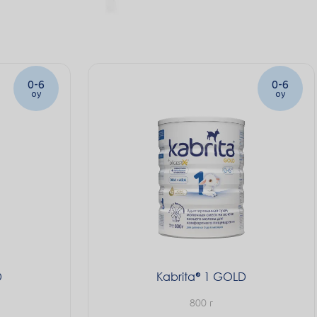
0-6
0-6
oy
oy
D
Kabrita
1 GOLD
800 г