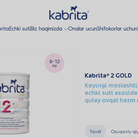
rita
Echki suti
Biz haqimizda
Onalar ucun
Shifokorlar uchun
6-12
oy
Kabrita
2 GOLD
Keyingi moslashti
echki suti asosida
qulay ovqat hazm 
Tavsif
Ozuqaviy qi