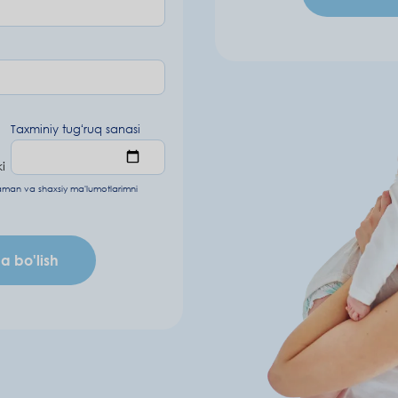
Taxminiy tugʻruq sanasi
i
laman va
shaxsiy ma'lumotlarimni
 bo'lish