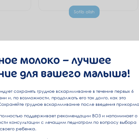
Sotib olish
ное молоко – лучшее
ние для вашего малыша!
ндует сохранять грудное вскармливание в течение первых 6
ни и, по возможности, продолжать его так долго, как это
Сохраняйте грудное вскармливание после введения прикорма
полностью поддерживает рекомендации ВОЗ и напоминает о
сти консультации с лечащим педиатром по вопросу выбора
 своего ребенка.