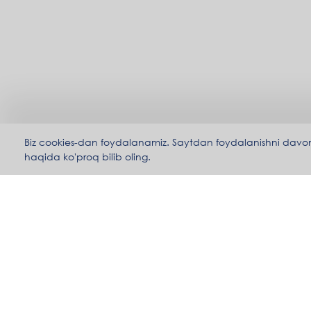
Biz cookies-dan foydalanamiz. Saytdan foydalanishni davom ett
haqida ko'proq bilib oling.