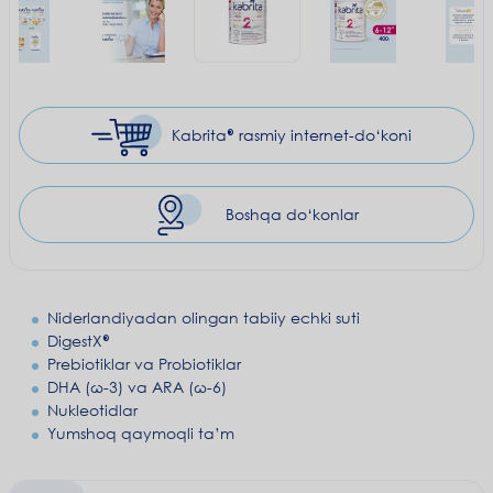
Kabrita® rasmiy
internet-do‘koni
Boshqa do‘konlar
Niderlandiyadan olingan tabiiy echki suti
DigestX®
Prebiotiklar va Probiotiklar
DHA (ω-3) va ARA (ω-6)
Nukleotidlar
Yumshoq qaymoqli ta’m