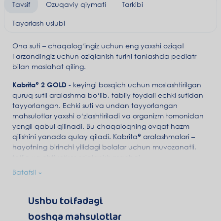
Tavsif
Ozuqaviy qiymati
Tarkibi
Tayorlash uslubi
Ona suti – chaqalog‘ingiz uchun eng yaxshi oziqa!
Farzandingiz uchun oziqlanish turini tanlashda pediatr
bilan maslahat qiling.
Kabrita® 2 GOLD
- keyingi bosqich uchun moslashtirilgan
quruq sutli aralashma bo‘lib, tabiiy foydali echki sutidan
tayyorlangan. Echki suti va undan tayyorlangan
mahsulotlar yaxshi o‘zlashtiriladi va organizm tomonidan
yengil qabul qilinadi. Bu chaqaloqning ovqat hazm
qilishini yanada qulay qiladi. Kabrita® aralashmalari –
hayotning birinchi yilidagi bolalar uchun muvozanatli,
to‘liq va ehtiyotkor oziqlanish manbai.
Batafsil
DigestX®
–
ona sutidagi yog‘ profiliga o‘xshash beta-
palmitatli yog‘lar majmuasi bo‘lib, qabziyat ehtimolini
kamaytirishga, energiya almashinuvi va kalsiyning
Ushbu toifadagi
o‘zlashtirilishiga yordam beradi.
boshqa mahsulotlar