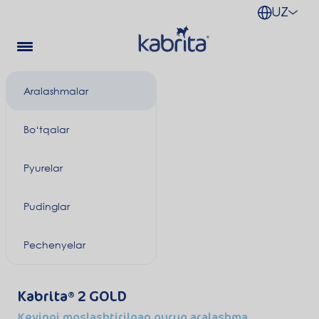
UZ
Aralashmalar
Bo‘tqalar
Pyurelar
Pudinglar
Pechenyelar
Kabrita
2 GOLD
Keyingi moslashtirilgan quruq aralashma