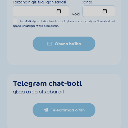
Farzandinigiz tug'ilgan sanasi
sanasi
yoki
Maxfiylik siyosati shartlarini
qabul qilaman va
shaxsiy ma'lumotlarimni
qayta ishlashga rozilik bildiraman
Obuna bo'lish
Telegram chat-boti
qisqa axborot xabarlari
Telegramga o'tish