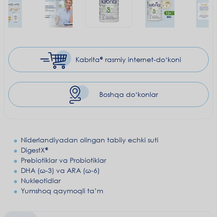
Kabrita® rasmiy
internet-do‘koni
Boshqa do‘konlar
Niderlandiyadan olingan tabiiy echki suti
DigestX®
Prebiotiklar va Probiotiklar
DHA (ω-3) va ARA (ω-6)
Nukleotidlar
Yumshoq qaymoqli ta’m