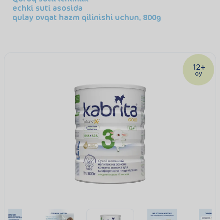
echki suti asosida
qulay ovqat hazm qilinishi uchun, 800g
12+
oy