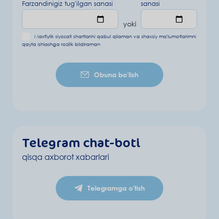
Farzandinigiz tug'ilgan sanasi
sanasi
yoki
Maxfiylik siyosati shartlarini
qabul qilaman va
shaxsiy ma'lumotlarimni
qayta ishlashga rozilik bildiraman
Obuna bo'lish
Telegram chat-boti
qisqa axborot xabarlari
Telegramga o'tish