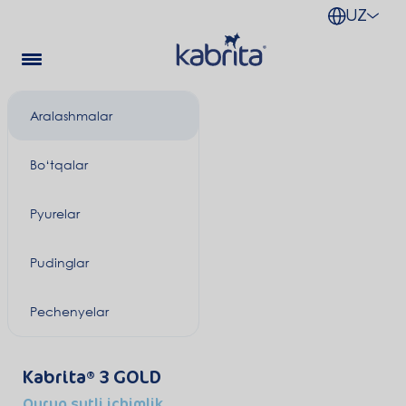
UZ
Aralashmalar
Bo‘tqalar
Pyurelar
Pudinglar
Pechenyelar
Kabrita
3 GOLD
Quruq sutli ichimlik