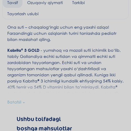
Tavsif
Ozuqaviy qiymati
Tarkibi
Tayorlash uslubi
Ona suti – chaqalog‘ingiz uchun eng yaxshi oziqa!
Farzandingiz uchun oziqlanish turini tanlashda pediatr
bilan maslahat qiling.
Kabrita® 3 GOLD
- yumshoq va mazali sutli ichimlik bo‘lib,
tabiiy Gollandiya echki sutidan va qimmatli echki suti
zardobidan tayyorlangan. Echki suti va undan
tayyorlangan mahsulotlar yaxshi o‘zlashtiriladi va
organizm tomonidan yengil qabul qilinadi. Kuniga ikki
porsiya Kabrita® 3 ichimligi kundalik ehtiyojning 54% kalsiy,
40% temir va 54% D vitamini bilan ta’minlaydi. Kabrita®
aralashmalari – tug‘ilgan kundan boshlab muvozanatli,
to‘liq va ehtiyotkor oziqlanish manbai.
Batafsil
DigestX®
–
ona sutidagi yog‘ profiliga o‘xshash beta-
palmitatli yog‘lar majmuasi bo‘lib, qabziyat ehtimolini
Ushbu toifadagi
kamaytirishga, energiya almashinuvi va kalsiyning
boshqa mahsulotlar
o‘zlashtirilishiga yordam beradi.