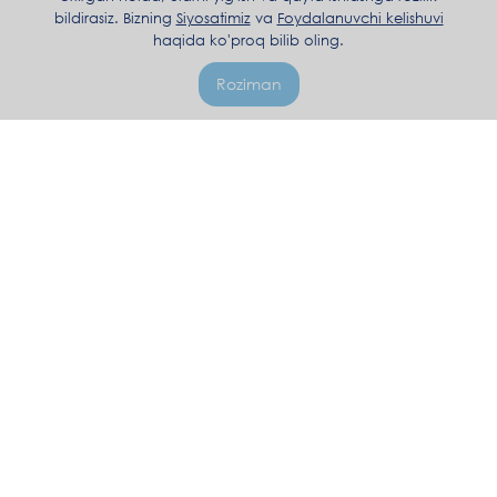
bildirasiz. Bizning
Siyosatimiz
va
Foydalanuvchi kelishuvi
haqida ko'proq bilib oling.
Roziman
+998 71 205 81 03
Dushanba-Juma 10:00 - 17:00