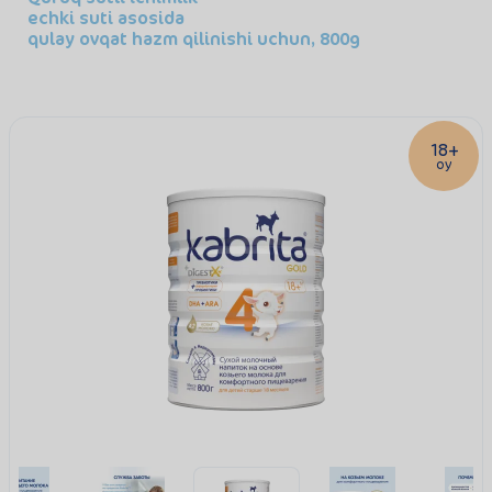
echki suti asosida
qulay ovqat hazm qilinishi uchun, 800g
18+
oy