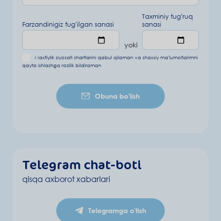
Taxminiy tugʻruq
Farzandinigiz tug'ilgan sanasi
sanasi
yoki
Maxfiylik siyosati shartlarini
qabul qilaman va
shaxsiy ma'lumotlarimni
qayta ishlashga rozilik bildiraman
Obuna bo'lish
Telegram chat-boti
qisqa axborot xabarlari
Telegramga o'tish