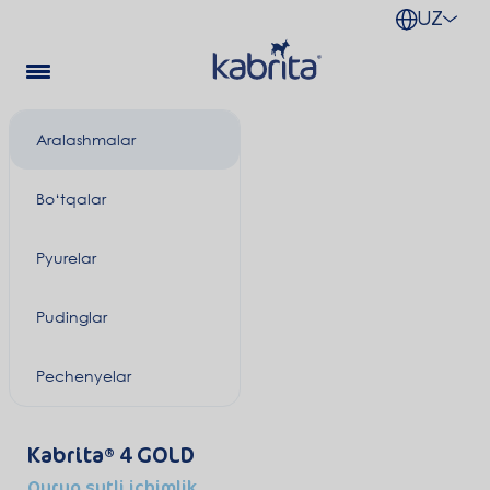
UZ
Aralashmalar
Bo‘tqalar
Pyurelar
Pudinglar
Pechenyelar
Kabrita
4 GOLD
Quruq sutli ichimlik