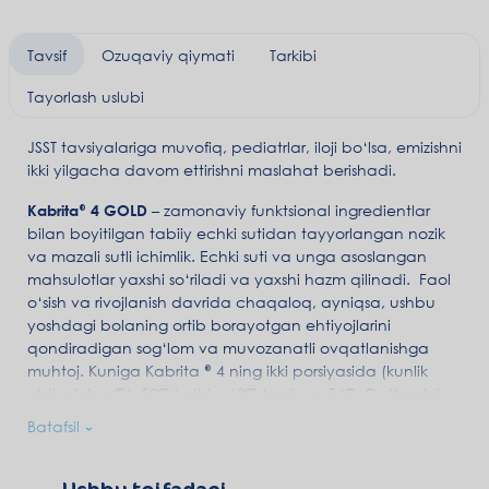
Tavsif
Ozuqaviy qiymati
Tarkibi
Tayorlash uslubi
JSST tavsiyalariga muvofiq, pediatrlar, iloji bo‘lsa, emizishni
ikki yilgacha davom ettirishni maslahat berishadi.
Kabrita® 4 GOLD
– zamonaviy funktsional ingredientlar
bilan boyitilgan tabiiy echki sutidan tayyorlangan nozik
va mazali sutli ichimlik. Echki suti va unga asoslangan
mahsulotlar yaxshi so‘riladi va yaxshi hazm qilinadi. Faol
o‘sish va rivojlanish davrida chaqaloq, ayniqsa, ushbu
yoshdagi bolaning ortib borayotgan ehtiyojlarini
qondiradigan sog‘lom va muvozanatli ovqatlanishga
muhtoj. Kuniga Kabrita ® 4 ning ikki porsiyasida (kunlik
ehtiyojning %) 58% kaltsiy, 68% temir va 54% D vitamini
mavjud. Kabrita® aralashmalari 18 oylik bolalar uchun
Batafsil
muvozanatli, to‘liq va yumshoq
ovqatlanishdir.
Niderlandiyada ishlab chiqarilgan.