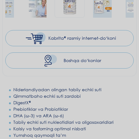
Kabrita® rasmiy
internet-do‘koni
Boshqa do‘konlar
Niderlandiyadan olingan tabiiy echki suti
Qimmatbaho echki suti zardobi
DigestX®
Prebiotiklar va Probiotiklar
DHA (ω-3) va ARA (ω-6)
Tabiiy echki suti nukleotidlari va oligosaxaridlari
Kalsiy va fosforning optimal nisbati
Yumshoq qaymoqli ta’m