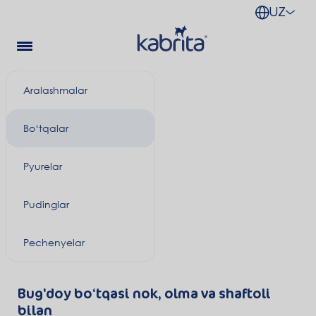
UZ
Aralashmalar
Bo‘tqalar
Pyurelar
Pudinglar
Pechenyelar
Bug'doy bo‘tqasi nok, olma va shaftoli
bilan