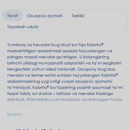
Tavsif
Ozuqaviy qiymati
Tarkibi
Tayorlash uslubi
Yumshoq va havodor bug‘doyli bo‘tqa Kabrita®
moslashtirilgan aralashmasi asosida tayyorlangan va
pishgan mazali mevalar qo‘shilgan. U bolangizning
birinchi yilidagi muvozanatli oziqlanishi va ta’m sezgilarini
kengaytirish uchun ideal tanlovdir. Ozuqaviy bug‘doy,
mevalar va fermer echki sutidan tayyorlangan Kabrita®
aralashmasining uyg‘unligi yuqori ozuqaviy qiymatni
ta’minlaydi. Kabrita® bo‘tqasining yoqimli qaymoqli ta’mi
faqat tabiiy sut shakar – laktoza va mevalar hisobiga
erishiladi. Shirinlashtiruvchi moddalar qo‘shilmagan holda
tayyorlangan.
Oson so‘riladi va yaxshi hazm qilinadi.
Batafsil
Qulay hazm qilish uchun bo‘tqa tarkibidagi tabiiy echki suti
asosida tayyorlangan moslashtirilgan Kabrita
sutli