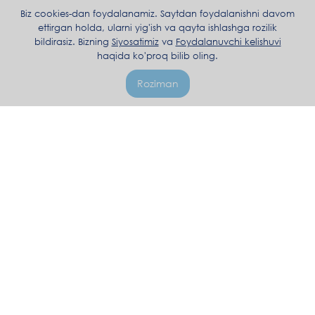
Biz cookies-dan foydalanamiz. Saytdan foydalanishni davom
ettirgan holda, ularni yig'ish va qayta ishlashga rozilik
bildirasiz. Bizning
Siyosatimiz
va
Foydalanuvchi kelishuvi
haqida ko'proq bilib oling.
Roziman