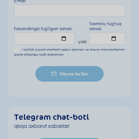
E-mail
Taxminiy tugʻruq
Farzandinigiz tug'ilgan sanasi
sanasi
yoki
Maxfiylik siyosati shartlarini
qabul qilaman va
shaxsiy ma'lumotlarimni
qayta ishlashga rozilik bildiraman
Obuna bo'lish
Telegram chat-boti
qisqa axborot xabarlari