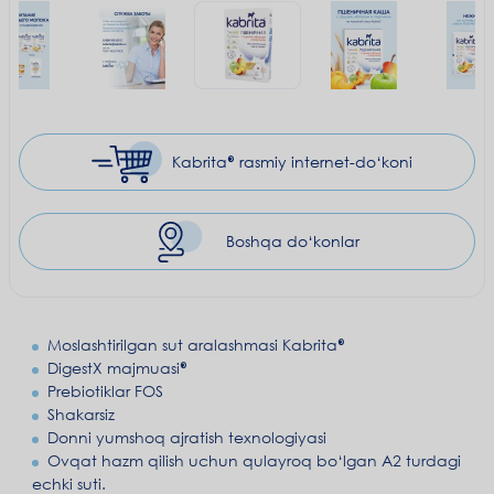
Kabrita® rasmiy
internet-do‘koni
Boshqa do‘konlar
Moslashtirilgan sut aralashmasi Kabrita
DigestX majmuasi
Prebiotiklar FOS
Shakarsiz
Donni yumshoq ajratish texnologiyasi
Ovqat hazm qilish uchun qulayroq bo‘lgan A2 turdagi
echki suti.