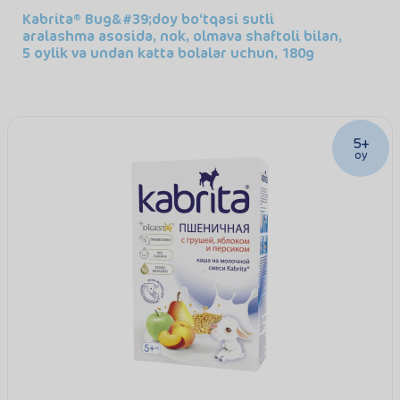
Kabrita® Bug&#39;doy bo‘tqasi sutli
aralashma asosida, nok, olmava shaftoli bilan,
5 oylik va undan katta bolalar uchun, 180g
5+
oy