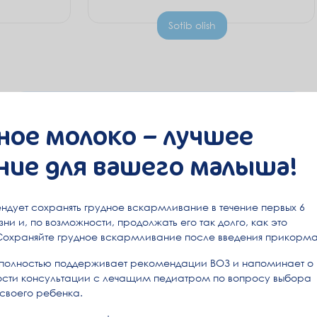
Sotib olish
ное молоко – лучшее
ние для вашего малыша!
ндует сохранять грудное вскармливание в течение первых 6
ни и, по возможности, продолжать его так долго, как это
Сохраняйте грудное вскармливание после введения прикорма
полностью поддерживает рекомендации ВОЗ и напоминает о
сти консультации с лечащим педиатром по вопросу выбора
 своего ребенка.