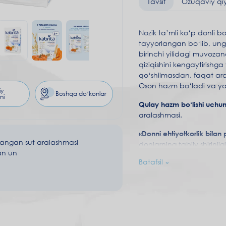
Tavsif
Ozuqaviy qi
Nozik ta’mli ko‘p donli 
tayyorlangan bo‘lib, ung
birinchi yilidagi muvoza
qiziqishini kengaytirishg
qo‘shilmasdan, faqat aral
Oson hazm bo‘ladi va yaxs
iy
Boshqa do‘konlar
ni
Qulay hazm bo‘lishi uchun 
aralashmasi.
«Donni ehtiyotkorlik bilan 
langan sut aralashmasi
donlarning tabiiy shirinli
an un
tuzilishga ega bo‘ladi v
Batafsil
DigestX®
–
ona sutidagi y
qabziyat ehtimolini kamay
o‘zlashtirilishiga yordam 