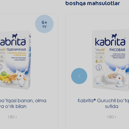
boshqa mahsulotlar
6+
oy
bo‘tqasi banan, olma
Kabrita
Guruchli bo‘tq
va o‘rik bilan
sutida
180 г
180 г