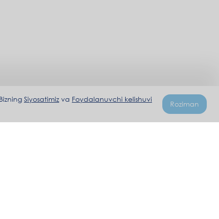
 Bizning
Siyosatimiz
va
Foydalanuvchi kelishuvi
Roziman