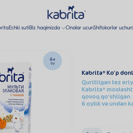
rita
Echki suti
Biz haqimizda
Onalar ucun
Shifokorlar uchun
6+
oy
Kabrita
Ko‘p donl
Quritilgan tez eri
Kabrita
moslashti
qovoq qo‘shilgan
6 oylik va undan k