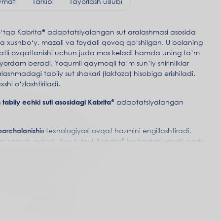
ymati
Tarkibi
Tayorlash uslubi
bo‘tqa Kabrita® adaptatsiyalangan sut aralashmasi asosida
a xushbo‘y, mazali va foydali qovoq qo‘shilgan. U bolaning
natli ovqatlanishi uchun juda mos keladi hamda uning ta’m
a yordam beradi. Yoqumli qaymoqli ta’m sun’iy shirinliklar
ashmadagi tabiiy sut shakari (laktoza) hisobiga erishiladi.
hi o‘zlashtiriladi.
tabiiy echki suti asosidagi Kabrita®
adaptatsiyalangan
parchalanishi»
texnologiyasi ovqat hazmini engillashtiradi,
gini saqlab qoladi. Shu tufayli Kabrita® bo‘tqalari yengil, nozik
a suvda mukammal eriydi.
og‘ profiliga o‘xshash beta-palmitatli yog‘lar kompleksi,
tirishga, energiya almashinuvi va kaltsiyning yaxshi
beradi.