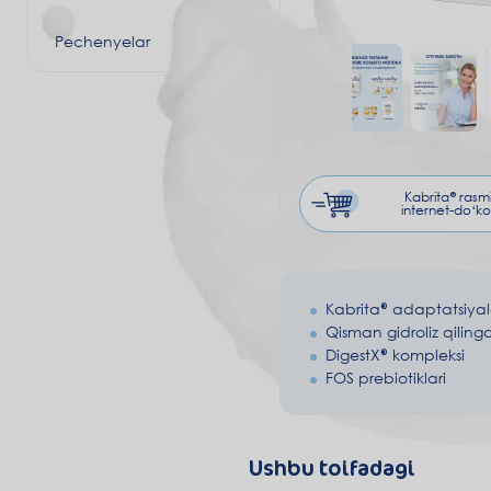
Pechenyelar
Kabrita® rasm
internet-do‘ko
Kabrita® adaptatsiya
Qisman gidroliz qiling
DigestX® kompleksi
FOS prebiotiklari
Ushbu toifadagi