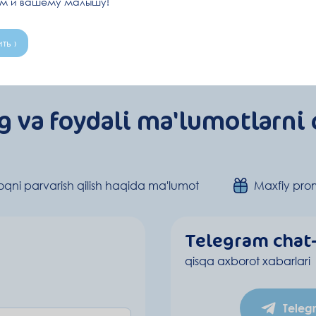
ам и вашему малышу!
ть ›
g va foydali ma'lumotlarni 
qni parvarish qilish haqida ma'lumot
Maxfiy pro
Telegram chat
qisqa axborot xabarlari
Teleg