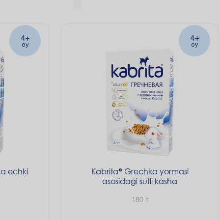
4+
4+
oy
oy
a echki
Kabrita
Grechka yormasi
asosidagi sutli kasha
180 г