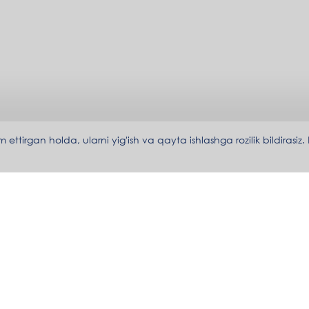
irgan holda, ularni yig'ish va qayta ishlashga rozilik bildirasiz.