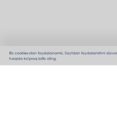
Biz cookies-dan foydalanamiz. Saytdan foydalanishni davom ett
haqida ko'proq bilib oling.