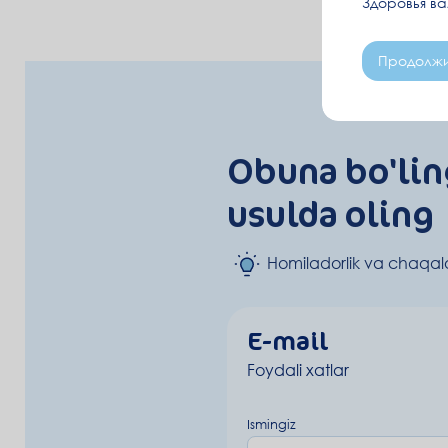
Здоровья в
Продолжи
Obuna bo'lin
usulda oling
Homiladorlik va chaqalo
E-mail
Foydali xatlar
Ismingiz