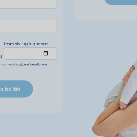
Taxminiy tugʻruq sanasi
i
laman va
shaxsiy ma'lumotlarimni
 bo'lish