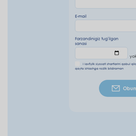
E-mail
Farzandinigiz tug'ilgan
sanasi
yok
Maxfiylik siyosati shartlarini
qabul qi
qayta ishlashga rozilik bildiraman
Obuna