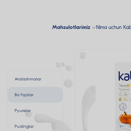
Mahsulotlarimiz
Nima uchun Kab
Aralashmalar
Bo‘tqalar
Pyurelar
Pudinglar