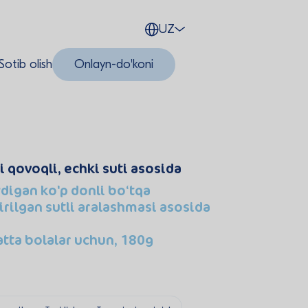
UZ
Sotib olish
Onlayn-do'koni
i qovoqli, echki suti asosida
ydigan ko'p donli bo‘tqa
rilgan sutli aralashmasi asosida
atta bolalar uchun, 180g