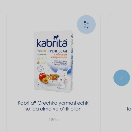
5+
oy
Kabrita
Grechka yormasi echki
sutida olma va o‘rik bilan
ta
180 г