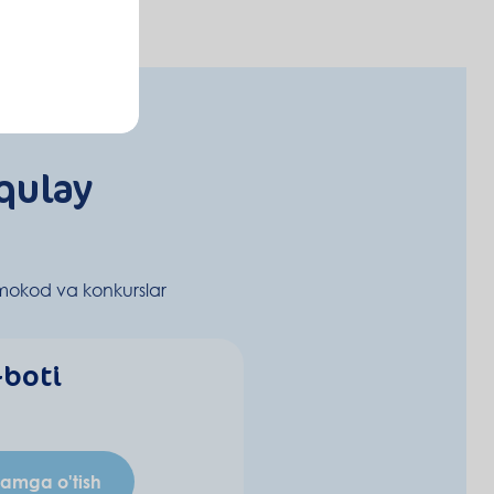
qulay
mokod va konkurslar
-boti
ramga o'tish