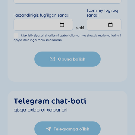
Taxminiy tugʻruq
Farzandinigiz tug'ilgan sanasi
sanasi
yoki
Maxfiylik siyosati shartlarini
qabul qilaman va
shaxsiy ma'lumotlarimni
qayta ishlashga rozilik bildiraman
Obuna bo'lish
Telegram chat-boti
qisqa axborot xabarlari
Telegramga o'tish