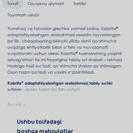
Tavsif
Ozuqaviy qiymati
Tarkibi
Tayorlash uslubi
Yumshoq va havodor grechka yormali kasha, Kabrita®
adaptatsiyalashgan aralashmasi asosida tayyorlangan
bo‘lib, chaqaloqning birinchi yilida donli qo‘shimcha
ovqatga ehtiyotkorlik bilan o‘tishi va muvozanatli
ovqatlanishi uchun ideal. Kabrita® kashalarining yoqimli
saryog‘simon ta’mi faqatgina tabiiy sut shakari – laktoza
hisobiga hosil bo‘ladi, qo‘shimcha shakar qo‘shilmagan.
Oson hazm bo‘ladi va yaxshi o‘zlashtiriladi.
Kabrita® adaptatsiyalashgan aralashmasi tabiiy echki
sutidan
– qulay hazm bo‘lishi uchun.
«Donni ehtiyotkorlik bilan parchalanishi»
texnologiyasi hazm
Batafsil
qilishni yengillashtiradi, donning tabiiy shirinligini saqlaydi.
Shu tufayli Kabrita® kashalari havodor, mayin tuzilishga
ega bo‘ladi va suvda juda yaxshi eriydi.
Ushbu toifadagi
boshqa mahsulotlar
DigestX®
–
ona sutidagi yog‘ profiliga o‘xshash beta-