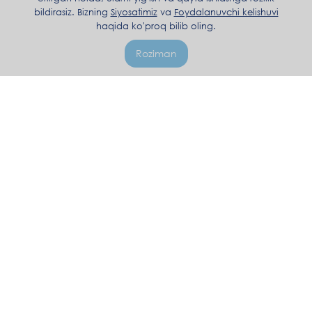
bildirasiz. Bizning
Siyosatimiz
va
Foydalanuvchi kelishuvi
haqida ko'proq bilib oling.
Roziman
+998 71 205 81 03
Dushanba-Juma 10:00 - 17:00