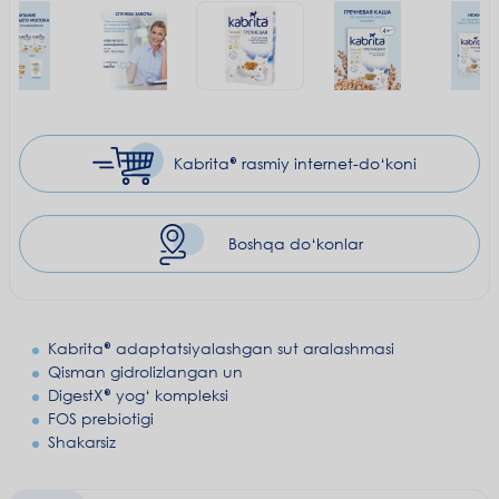
Kabrita® rasmiy
internet-do‘koni
Boshqa do‘konlar
Kabrita® adaptatsiyalashgan sut aralashmasi
Qisman gidrolizlangan un
DigestX® yog‘ kompleksi
FOS prebiotigi
Shakarsiz