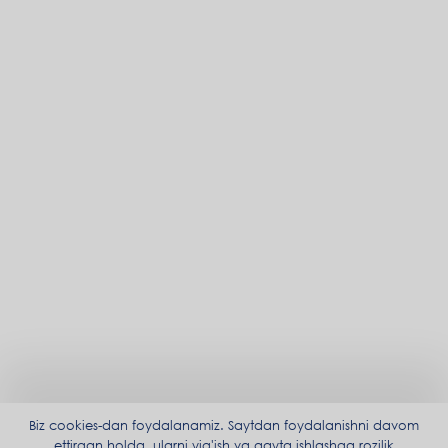
Biz cookies-dan foydalanamiz. Saytdan foydalanishni davom
ettirgan holda, ularni yig'ish va qayta ishlashga rozilik