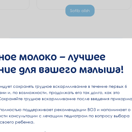
Sotib olish
ное молоко – лучшее
ние для вашего малыша!
ндует сохранять грудное вскармливание в течение первых 6
ни и, по возможности, продолжать его так долго, как это
Сохраняйте грудное вскармливание после введения прикорма
полностью поддерживает рекомендации ВОЗ и напоминает о
сти консультации с лечащим педиатром по вопросу выбора
 своего ребенка.