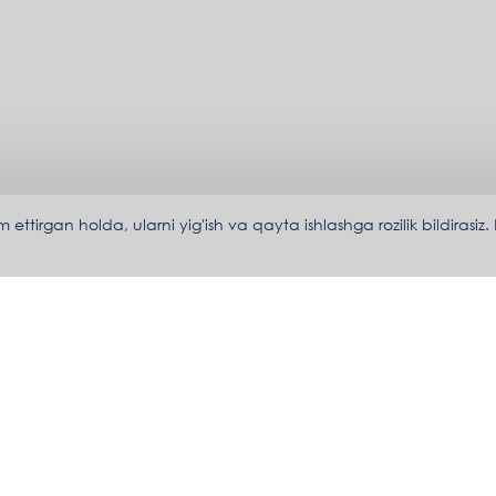
irgan holda, ularni yig'ish va qayta ishlashga rozilik bildirasiz.