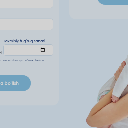
Taxminiy tugʻruq sanasi
i
laman va
shaxsiy ma'lumotlarimni
 bo'lish