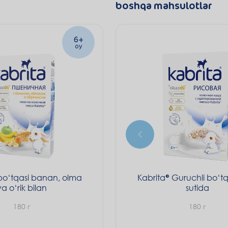
boshqa mahsulotlar
6+
oy
bo‘tqasi banan, olma
Kabrita
Guruchli bo‘tq
va o‘rik bilan
sutida
180 г
180 г