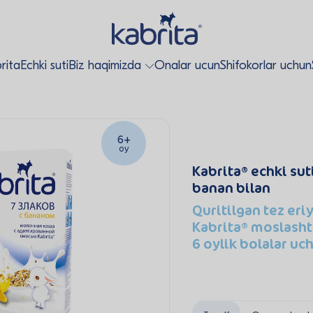
rita
Echki suti
Biz haqimizda
Onalar ucun
Shifokorlar uchun
6+
oy
Kabrita
echki sut
banan bilan
Quritilgan tez eri
Kabrita
moslashti
6 oylik bolalar uc