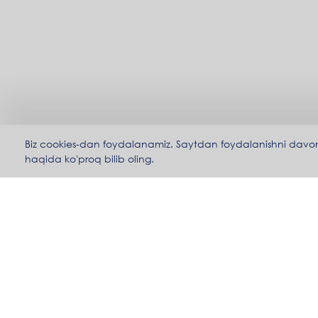
Biz cookies-dan foydalanamiz. Saytdan foydalanishni davom ett
haqida ko'proq bilib oling.