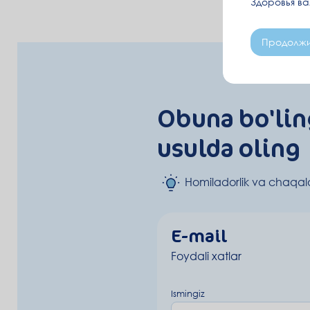
Здоровья в
Продолжи
Obuna bo'lin
usulda oling
Homiladorlik va chaqalo
E-mail
Foydali xatlar
Ismingiz