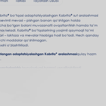
ymati
Tarkibi
Tayorlash uslubi
Kabrita® bo‘tqasi adaptatsiyalashgan Kabrita® sut aralashmasi
 sevimli mevasi – pishgan banan qo‘shilgan holda
acha bo‘lgan bolani muvozanatli ovqatlantirish hamda ta’m
mos keladi. Kabrita® bo‘tqalarining yoqimli qaymoqli ta’mi
kari – laktoza va mevalar hisobiga hosil bo‘ladi. Hech qanday
uvchi moddalar qo‘shilmagan.
hi o‘zlashtiriladi.
orlangan adaptatsiyalashgan Kabrita® aralashmasi
qulay hazm
.
parchalanishi»
texnologiyasi hazmni yengillashtiradi,
igini saqlashga yordam beradi. Shu tufayli Kabrita® bo‘tqalari
a ega bo‘ladi va suvda mukammal eriydi.
ri profiliga o‘xshash beta-palmitatli yog‘lar kompleksi,
tirishga, energiya almashinuvini yaxshilashga va kaltsiyni
radi.