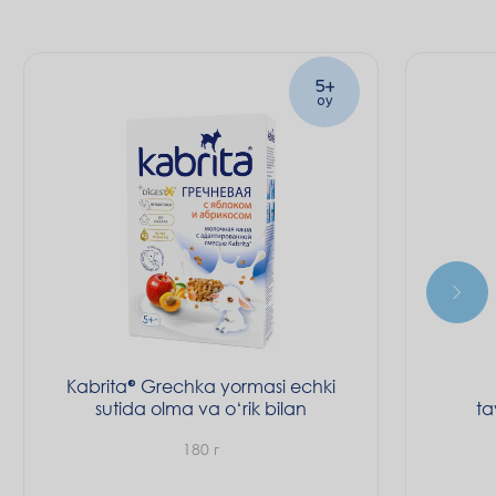
ni yaxshilashga va immunitetni mustahkamlashga
5+
oy
Kabrita
Grechka yormasi echki
sutida olma va o‘rik bilan
ta
180 г