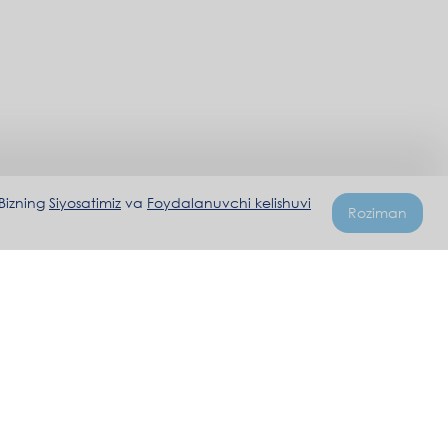
 Bizning
Siyosatimiz
va
Foydalanuvchi kelishuvi
Roziman