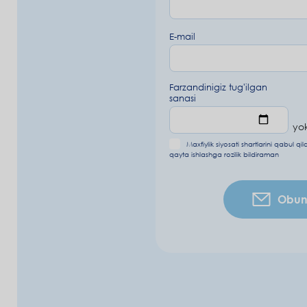
E-mail
Farzandinigiz tug'ilgan
sanasi
yok
Maxfiylik siyosati shartlarini
qabul qi
qayta ishlashga rozilik bildiraman
Obuna