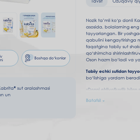
Tavsif
Ozuqaviy qi
Nozik ta’mli ko‘p donli 
asosida, bolalarning eng
tayyorlangan. Bir yoshg
qabulini kengaytirishga 
faqatgina tabiiy sut sha
qo‘shimcha shirinlashtir
iy
Boshqa do‘konlar
Oson hazm bo‘ladi va yaxs
ni
Tabiiy echki sutidan tayy
bo‘lishiga yordam beradi
abrita® sut aralashmasi
«Donni ehtiyotkorlik bilan 
an un
donlarning tabiiy shirinl
Batafsil
havodor, nozik tuzilishg
DigestX®
–
ona suti yog‘la
qabziyat ehtimolini kamay
o‘zlashtirishga yordam be