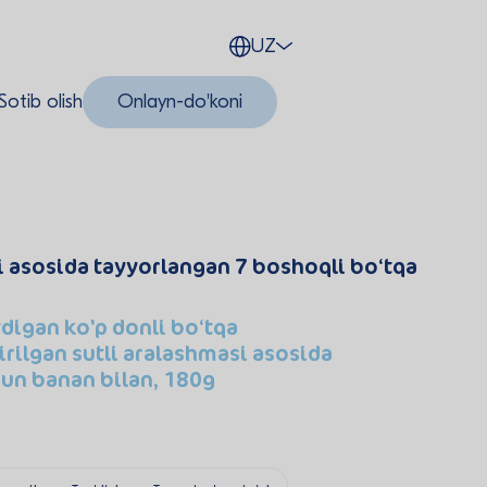
UZ
Sotib olish
Onlayn-do'koni
i asosida tayyorlangan 7 boshoqli bo‘tqa
ydigan ko'p donli bo‘tqa
rilgan sutli aralashmasi asosida
hun banan bilan, 180g