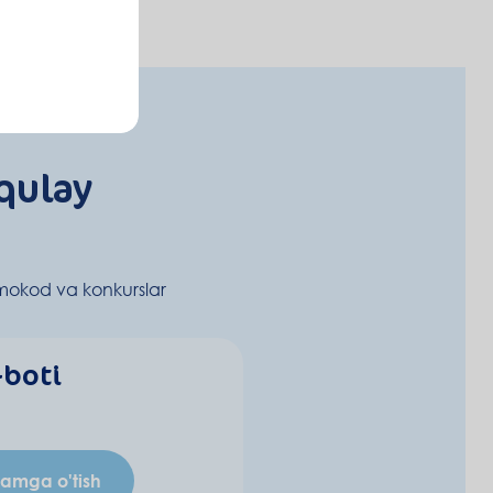
qulay
mokod va konkurslar
-boti
ramga o'tish