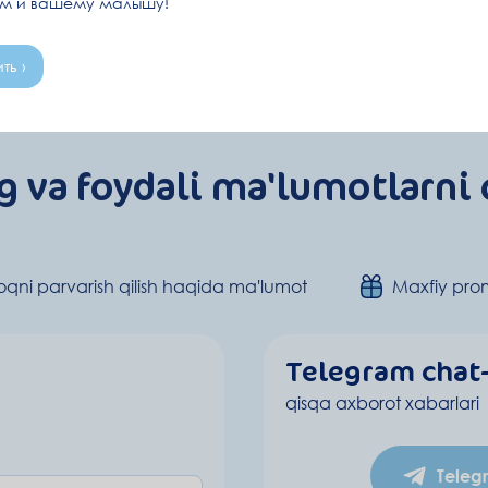
ам и вашему малышу!
ть ›
g va foydali ma'lumotlarni 
qni parvarish qilish haqida ma'lumot
Maxfiy pro
Telegram chat
qisqa axborot xabarlari
Teleg