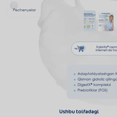
Pechenyelar
Kabrita® rasm
internet-do‘ko
Adaptatsiyalashgan K
Qisman gidroliz qiling
DigestX® kompleksi
Prebiotiklar (FOS)
Ushbu toifadagi