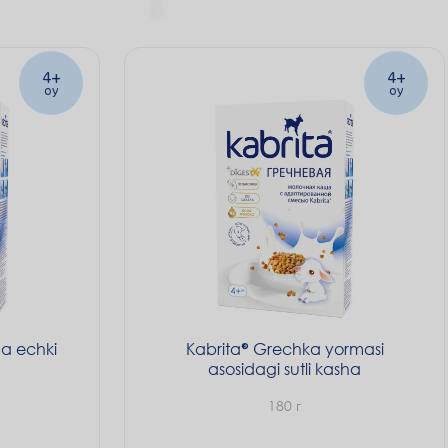
Prebiotiklar
hazm bo‘lishi
ko‘maklashadi.
4+
4+
oy
oy
a echki
Kabrita
Grechka yormasi
asosidagi sutli kasha
180 г