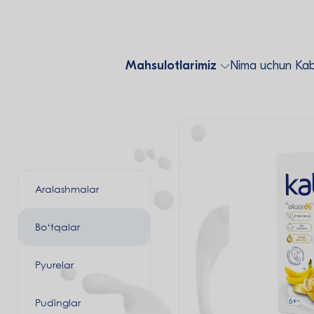
Mahsulotlarimiz
Nima uchun Kab
Aralashmalar
Bo‘tqalar
Pyurelar
Pudinglar