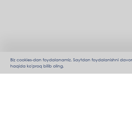
Biz cookies-dan foydalanamiz. Saytdan foydalanishni davom ett
haqida ko'proq bilib oling.