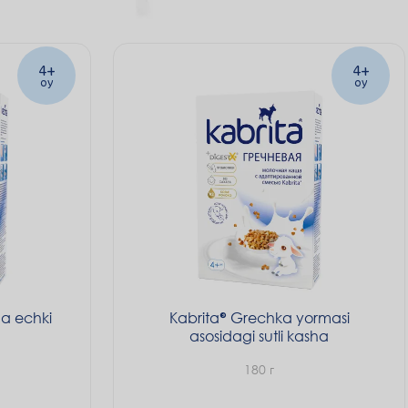
ko‘maklashadi.
4+
4+
oy
oy
a echki
Kabrita
Grechka yormasi
asosidagi sutli kasha
180 г