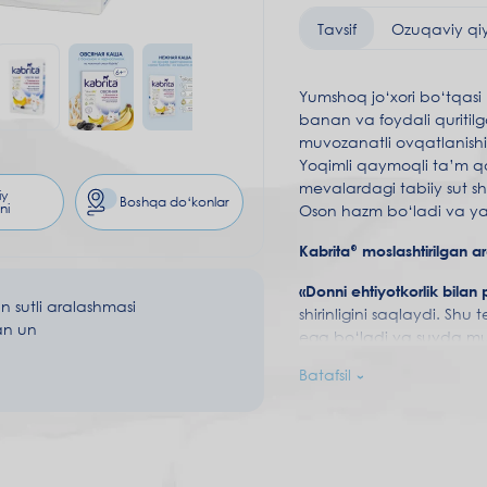
Tavsif
Ozuqaviy qi
Yumshoq jo‘xori bo‘tqasi 
banan va foydali quritilg
muvozanatli ovqatlanishi
Yoqimli qaymoqli ta’m qo
mevalardagi tabiiy sut sha
iy
Boshqa do‘konlar
ni
Oson hazm bo‘ladi va yaxs
Kabrita® moslashtirilgan a
«Donni ehtiyotkorlik bilan 
an sutli aralashmasi
shirinligini saqlaydi. Shu
an un
ega bo‘ladi va suvda mu
Batafsil
DigestX®
–
ona sutidagi y
qabziyat ehtimolini kamay
o‘zlashtirilishiga yordam 
Prebiotiklar
hazm bo‘lishi