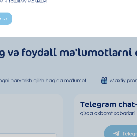
ам и вашему малышу!
ть ›
g va foydali ma'lumotlarni 
qni parvarish qilish haqida ma'lumot
Maxfiy pro
Telegram chat
qisqa axborot xabarlari
Teleg