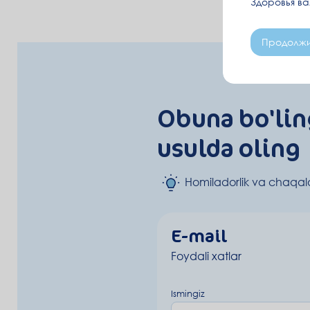
Здоровья в
Продолжи
Obuna bo'lin
usulda oling
Homiladorlik va chaqalo
E-mail
Foydali xatlar
Ismingiz