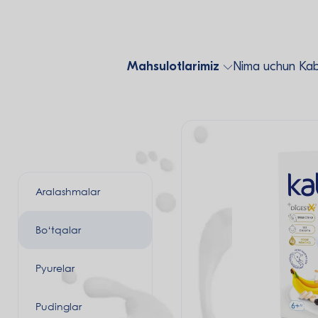
Mahsulotlarimiz
Nima uchun Kab
Aralashmalar
Bo‘tqalar
Pyurelar
Pudinglar