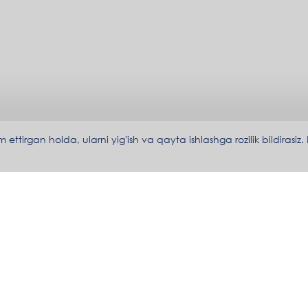
irgan holda, ularni yig'ish va qayta ishlashga rozilik bildirasiz.