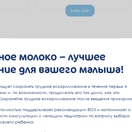
Sotib olish
ное молоко – лучшее
ние для вашего малыша!
ндует сохранять грудное вскармливание в течение первых 6
ни и, по возможности, продолжать его так долго, как это
Сохраняйте грудное вскармливание после введения прикорма
полностью поддерживает рекомендации ВОЗ и напоминает о
сти консультации с лечащим педиатром по вопросу выбора
 своего ребенка.