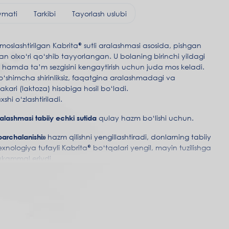
ymati
Tarkibi
Tayorlash uslubi
moslashtirilgan Kabrita® sutli aralashmasi asosida, pishgan
an olxo‘ri qo‘shib tayyorlangan. U bolaning birinchi yildagi
 hamda ta’m sezgisini kengaytirish uchun juda mos keladi.
‘shimcha shirinliksiz, faqatgina aralashmadagi va
kari (laktoza) hisobiga hosil bo‘ladi.
hi o‘zlashtiriladi.
ralashmasi tabiiy echki sutida
qulay hazm bo‘lishi uchun.
parchalanishi»
hazm qilishni yengillashtiradi, donlarning tabiiy
 texnologiya tufayli Kabrita® bo‘tqalari yengil, mayin tuzilishga
kammal eriydi.
og‘ profiliga o‘xshash beta-palmitatli yog‘lar kompleksi,
tirishga, energiya almashinuvi va kaltsiyning yaxshi
beradi.
ni yaxshilashga va immunitetni mustahkamlashga