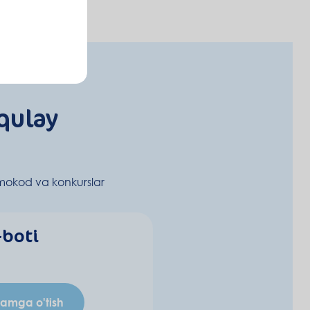
qulay
mokod va konkurslar
-boti
ramga o'tish