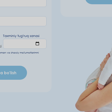
Taxminiy tugʻruq sanasi
i
laman va
shaxsiy ma'lumotlarimni
 bo'lish