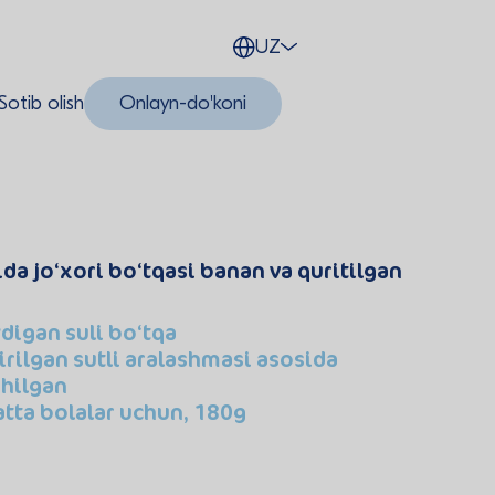
UZ
Sotib olish
Onlayn-do'koni
ida jo‘xori bo‘tqasi banan va quritilgan
ydigan suli bo‘tqa
rilgan sutli aralashmasi asosida
shilgan
atta bolalar uchun, 180g