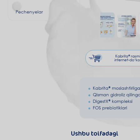
Pechenyelar
Kabrita® rasm
internet-do‘ko
Kabrita® moslashtirilg
Qisman gidroliz qiling
DigestX® kompleksi
FOS prebiotiklari
Ushbu toifadagi