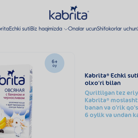
rita
Echki suti
Biz haqimizda
Onalar ucun
Shifokorlar uchun
6+
oy
Kabrita
Echki sut
olxo‘ri bilan
Quritilgan tez eri
Kabrita
moslashti
banan va o'rik qo'
6 oylik va undan k