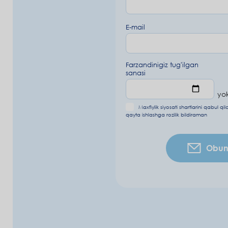
E-mail
Farzandinigiz tug'ilgan
sanasi
yok
Maxfiylik siyosati shartlarini
qabul qi
qayta ishlashga rozilik bildiraman
Obuna