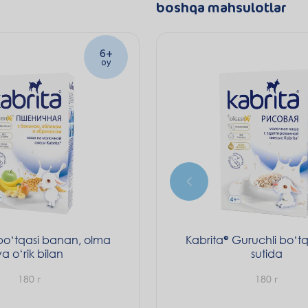
boshqa mahsulotlar
6+
oy
bo‘tqasi banan, olma
Kabrita
Guruchli bo‘tq
va o‘rik bilan
sutida
180 г
180 г