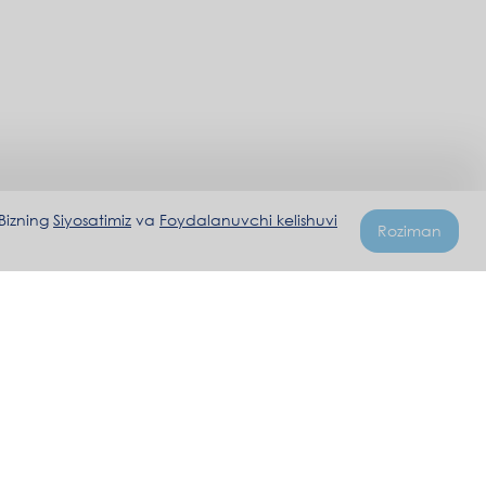
 Bizning
Siyosatimiz
va
Foydalanuvchi kelishuvi
Roziman