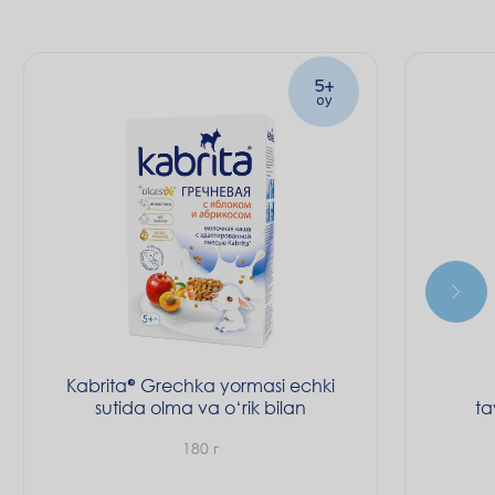
5+
oy
Kabrita
Grechka yormasi echki
sutida olma va o‘rik bilan
ta
180 г